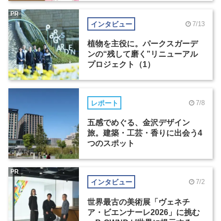
PR
インタビュー
7/13
植物を主役に。パークスガーデ
ンの“残して磨く”リニューアル
プロジェクト（1）
レポート
7/8
五感でめぐる、金沢デザイン
旅。建築・工芸・香りに出会う4
つのスポット
PR
インタビュー
7/2
世界最古の美術展「ヴェネチ
ア・ビエンナーレ2026」に挑む