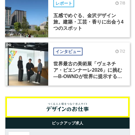
レポート
7/8
五感でめぐる、金沢デザイン
旅。建築・工芸・香りに出会う4
つのスポット
PR
インタビュー
7/2
世界最古の美術展「ヴェネチ
ア・ビエンナーレ2026」に挑む
―B-OWNDが世界に提示する美
の基準とは？（前編）
ピックアップ求人