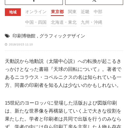
オンライン
東京都
関東
近畿
中部
地域
中国・四国
北海道・東北
九州・沖縄
印刷博物館
,
グラフィックデザイン
2018/10/15 11:10
天動説から地動説（太陽中心説）への転換が起こるき
っかけとなった書籍『天球の回転について』。著者で
あるニコラウス・コペルニクスの名は知られている一
方、同書の印刷者を知る人は少ないのかもしれない。
15世紀のヨーロッパに登場した活版および図版印刷
は、新たな世界像を再構築していく上で大きな役割を
果たした。学者と印刷者は共同で出版を行うのみなら
ず、学者の中には自ら印刷工房を主宰した人物も存在