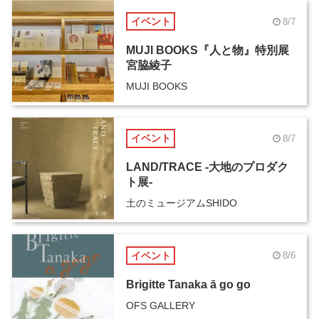
イベント
8/7
MUJI BOOKS『人と物』特別展
宮脇綾子
MUJI BOOKS
イベント
8/7
LAND/TRACE -大地のプロダク
ト展-
土のミュージアムSHIDO
イベント
8/6
Brigitte Tanaka ā go go
OFS GALLERY