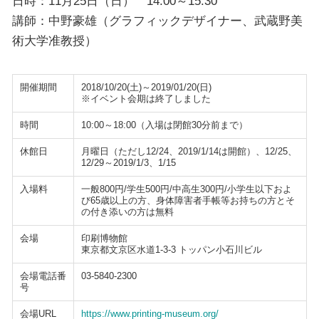
日時：11月25日（日） 14:00～15:30
講師：中野豪雄（グラフィックデザイナー、武蔵野美
術大学准教授）
開催期間
2018/10/20(土)～2019/01/20(日)
※イベント会期は終了しました
時間
10:00～18:00（入場は閉館30分前まで）
休館日
月曜日（ただし12/24、2019/1/14は開館）、12/25、
12/29～2019/1/3、1/15
入場料
一般800円/学生500円/中高生300円/小学生以下およ
び65歳以上の方、身体障害者手帳等お持ちの方とそ
の付き添いの方は無料
会場
印刷博物館
東京都文京区水道1-3-3 トッパン小石川ビル
会場電話番
03-5840-2300
号
会場URL
https://www.printing-museum.org/