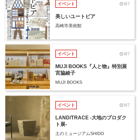
イベント
8/7
美しいユートピア
高崎市美術館
イベント
8/7
MUJI BOOKS『人と物』特別展
宮脇綾子
MUJI BOOKS
イベント
8/7
LAND/TRACE -大地のプロダク
ト展-
土のミュージアムSHIDO