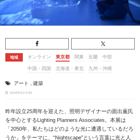
オンライン
東京都
関東
近畿
中部
地域
中国・四国
北海道・東北
九州・沖縄
アート
,
建築
2016/5/13 0:00
昨年設立25周年を迎えた、照明デザイナーの面出薫氏
を中心とするLighting Planners Associates。本展は
「2050年、私たちはどのような光に遭遇しているだろ
うか」をテーマに、“Nightscape”という言葉に光と人