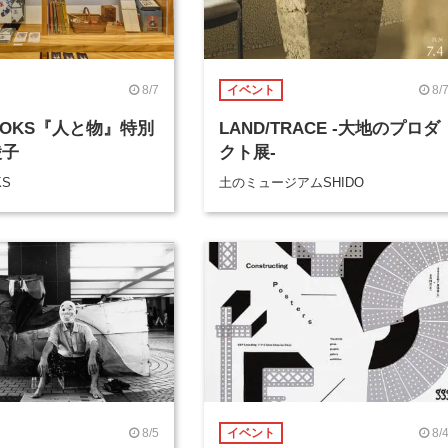
8/7
8/
イベント
BOOKS『人と物』特別
LAND/TRACE -大地のプロダ
綾子
クト展-
KS
土のミュージアムSHIDO
8/5
8/
イベント