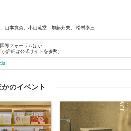
、山本寛斎、小山薫堂、加藤芳夫、 松村泰三
京国際フォーラムほか
（ほか詳細は公式サイトを参照）
cial
ほかのイベント