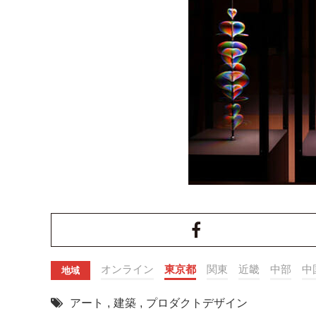
オンライン
東京都
関東
近畿
中部
中
地域
アート
,
建築
,
プロダクトデザイン