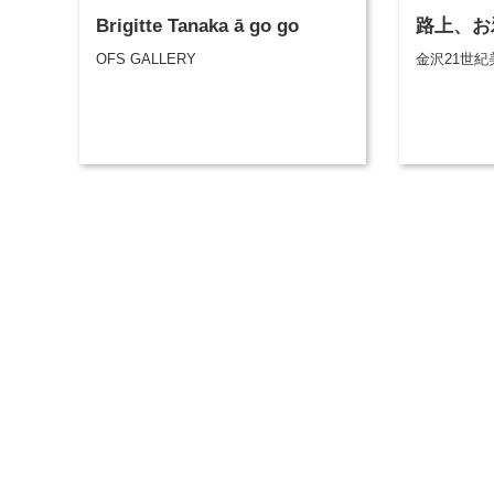
Brigitte Tanaka ā go go
路上、お
OFS GALLERY
金沢21世紀