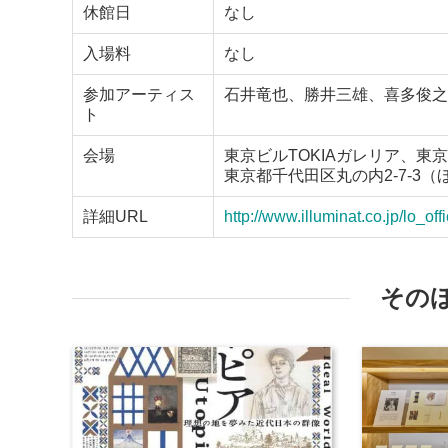
休館日
なし
入場料
なし
参加アーティス
石井竜也、勝井三雄、喜多俊之
ト
会場
東京ビルTOKIAガレリア、東
東京都千代田区丸の内2-7-3
詳細URL
http://www.illuminat.co.jp/lo_offi
その