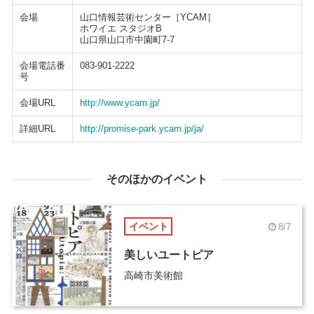
会場
山口情報芸術センター［YCAM］
ホワイエ スタジオB
山口県山口市中園町7-7
会場電話番
083-901-2222
号
会場URL
http://www.ycam.jp/
詳細URL
http://promise-park.ycam.jp/ja/
そのほかのイベント
イベント
8/7
美しいユートピア
高崎市美術館