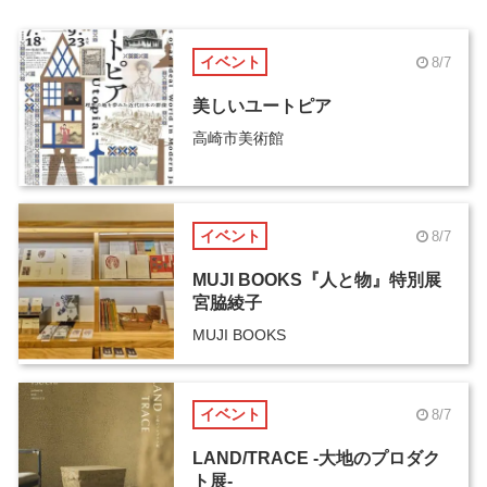
イベント
8/7
美しいユートピア
高崎市美術館
イベント
8/7
MUJI BOOKS『人と物』特別展
宮脇綾子
MUJI BOOKS
イベント
8/7
LAND/TRACE -大地のプロダク
ト展-