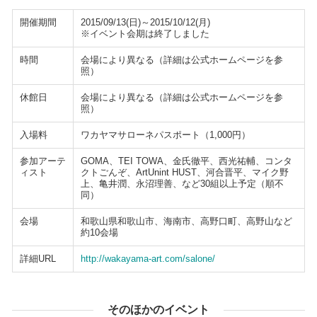
開催期間
2015/09/13(日)～2015/10/12(月)
※イベント会期は終了しました
時間
会場により異なる（詳細は公式ホームページを参
照）
休館日
会場により異なる（詳細は公式ホームページを参
照）
入場料
ワカヤマサローネパスポート（1,000円）
参加アーテ
GOMA、TEI TOWA、金氏徹平、西光祐輔、コンタ
ィスト
クトごんぞ、ArtUnint HUST、河合晋平、マイク野
上、亀井潤、永沼理善、など30組以上予定（順不
同）
会場
和歌山県和歌山市、海南市、高野口町、高野山など
約10会場
詳細URL
http://wakayama-art.com/salone/
そのほかのイベント