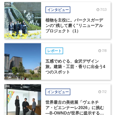
PR
インタビュー
7/13
植物を主役に。パークスガーデ
ンの“残して磨く”リニューアル
プロジェクト（1）
レポート
7/8
五感でめぐる、金沢デザイン
旅。建築・工芸・香りに出会う4
つのスポット
PR
インタビュー
7/2
世界最古の美術展「ヴェネチ
ア・ビエンナーレ2026」に挑む
―B-OWNDが世界に提示する美