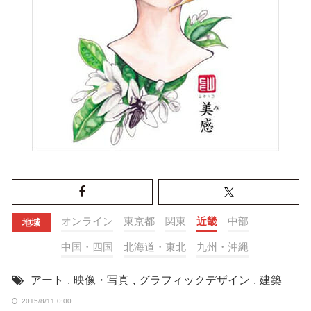
オンライン
東京都
関東
近畿
中部
地域
中国・四国
北海道・東北
九州・沖縄
アート
,
映像・写真
,
グラフィックデザイン
,
建築
2015/8/11 0:00