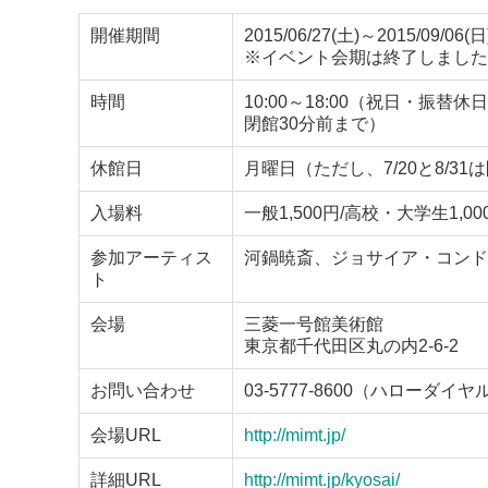
開催期間
2015/06/27(土)～2015/09/06(日
※イベント会期は終了しました
時間
10:00～18:00（祝日・振
閉館30分前まで）
休館日
月曜日（ただし、7/20と8/31
入場料
一般1,500円/高校・大学生1,00
参加アーティス
河鍋暁斎、ジョサイア・コンド
ト
会場
三菱一号館美術館
東京都千代田区丸の内2-6-2
お問い合わせ
03-5777-8600（ハローダイヤ
会場URL
http://mimt.jp/
詳細URL
http://mimt.jp/kyosai/