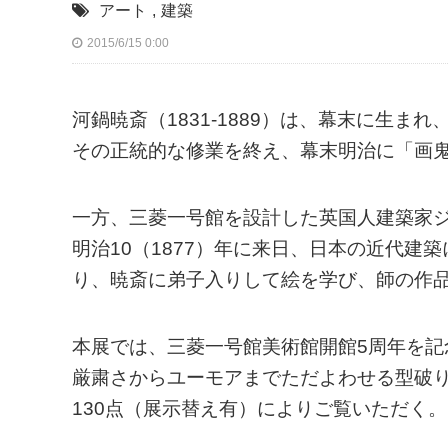
アート
,
建築
2015/6/15 0:00
河鍋暁斎（1831-1889）は、幕末に生
その正統的な修業を終え、幕末明治に「画
一方、三菱一号館を設計した英国人建築家ジョ
明治10（1877）年に来日、日本の近代
り、暁斎に弟子入りして絵を学び、師の作
本展では、三菱一号館美術館開館5周年を
厳粛さからユーモアまでただよわせる型破
130点（展示替え有）によりご覧いただく。