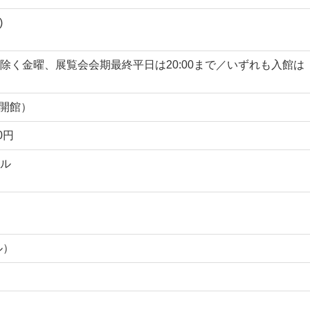
)
替休日除く金曜、展覧会会期最終平日は20:00まで／いずれも入館は
は開館）
0円
ル
ル）