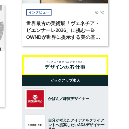
7/2
インタビュー
世界最古の美術展「ヴェネチア・
ビエンナーレ2026」に挑む―B-
OWNDが世界に提示する美の基準
とは？（前編）
4
ピックアップ求人
かばん／雑貨デザイナー
自分が考えたアイデアをクライア
ントへ提案したいAD&デザイナー