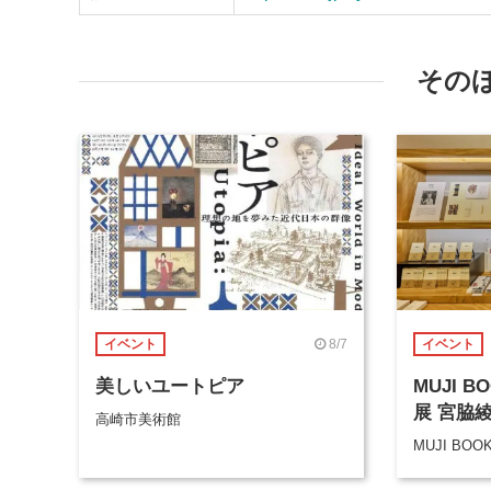
その
8/7
イベント
イベント
美しいユートピア
MUJI 
展 宮脇
高崎市美術館
MUJI BOO