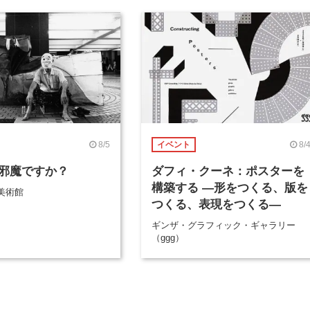
8/5
8/
イベント
邪魔ですか？
ダフィ・クーネ：ポスターを
構築する ―形をつくる、版を
美術館
つくる、表現をつくる―
ギンザ・グラフィック・ギャラリー
（ggg）