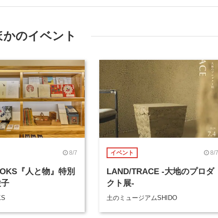
ほかのイベント
8/7
8/
イベント
BOOKS『人と物』特別
LAND/TRACE -大地のプロダ
綾子
クト展-
KS
土のミュージアムSHIDO