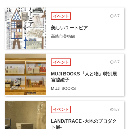
イベント
8/7
美しいユートピア
高崎市美術館
イベント
8/7
MUJI BOOKS『人と物』特別展
宮脇綾子
MUJI BOOKS
イベント
8/7
LAND/TRACE -大地のプロダク
ト展-