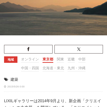
オンライン
東京都
関東
近畿
中部
地域
中国・四国
北海道・東北
九州・沖縄
建築
2015/5/26 0:00
LIXILギャラリーは2014年9月より、新企画「クリエイ