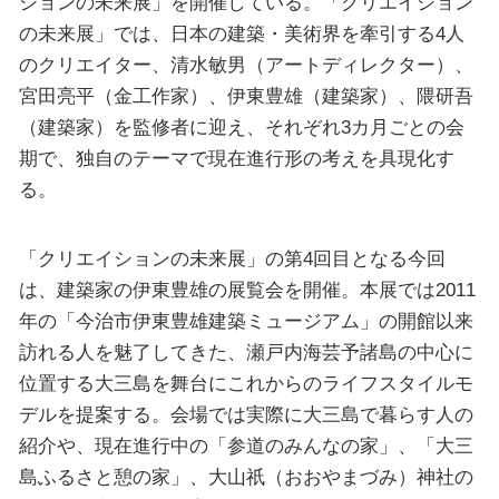
ションの未来展」を開催している。「クリエイション
の未来展」では、日本の建築・美術界を牽引する4人
のクリエイター、清水敏男（アートディレクター）、
宮田亮平（金工作家）、伊東豊雄（建築家）、隈研吾
（建築家）を監修者に迎え、それぞれ3カ月ごとの会
期で、独自のテーマで現在進行形の考えを具現化す
る。
「クリエイションの未来展」の第4回目となる今回
は、建築家の伊東豊雄の展覧会を開催。本展では2011
年の「今治市伊東豊雄建築ミュージアム」の開館以来
訪れる人を魅了してきた、瀬戸内海芸予諸島の中心に
位置する大三島を舞台にこれからのライフスタイルモ
デルを提案する。会場では実際に大三島で暮らす人の
紹介や、現在進行中の「参道のみんなの家」、「大三
島ふるさと憩の家」、大山祇（おおやまづみ）神社の