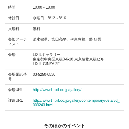
時間
10:00～18:00
休館日
水曜日、8/12～8/16
入場料
無料
参加アーテ
清水敏男、宮田亮平、伊東豊雄、隈 研吾
ィスト
会場
LIXILギャラリー
東京都中央区京橋3-6-18 東京建物京橋ビル
LIXIL:GINZA 2F
会場電話番
03-5250-6530
号
会場URL
http://www1.lixil.co.jp/gallery/
詳細URL
http://www1.lixil.co.jp/gallery/contemporary/detail/d_
003243.html
そのほかのイベント