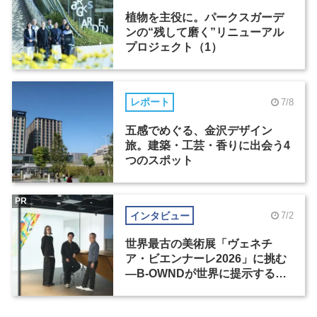
植物を主役に。パークスガーデ
ンの“残して磨く”リニューアル
プロジェクト（1）
レポート
7/8
五感でめぐる、金沢デザイン
旅。建築・工芸・香りに出会う4
つのスポット
PR
インタビュー
7/2
世界最古の美術展「ヴェネチ
ア・ビエンナーレ2026」に挑む
―B-OWNDが世界に提示する美
の基準とは？（前編）