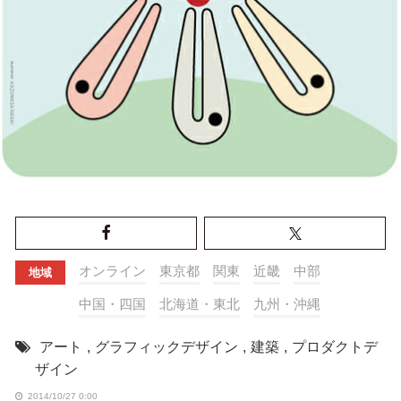
オンライン
東京都
関東
近畿
中部
地域
中国・四国
北海道・東北
九州・沖縄
アート
,
グラフィックデザイン
,
建築
,
プロダクトデ
ザイン
2014/10/27 0:00