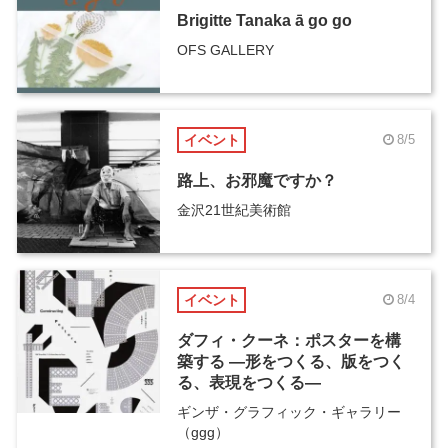
Brigitte Tanaka ā go go
OFS GALLERY
イベント
8/5
路上、お邪魔ですか？
金沢21世紀美術館
イベント
8/4
ダフィ・クーネ：ポスターを構
築する ―形をつくる、版をつく
る、表現をつくる―
ギンザ・グラフィック・ギャラリー
（ggg）