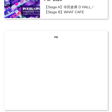
【Stage A】寺田倉庫 D HALL／
【Stage B】WHAT CAFE
PR