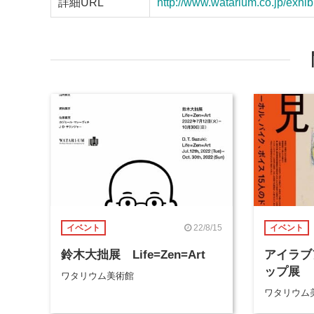
詳細URL
http://www.watarium.co.jp/exhib
22/8/15
イベント
イベント
鈴木大拙展 Life=Zen=Art
アイラブ
ップ展
ワタリウム美術館
ワタリウム