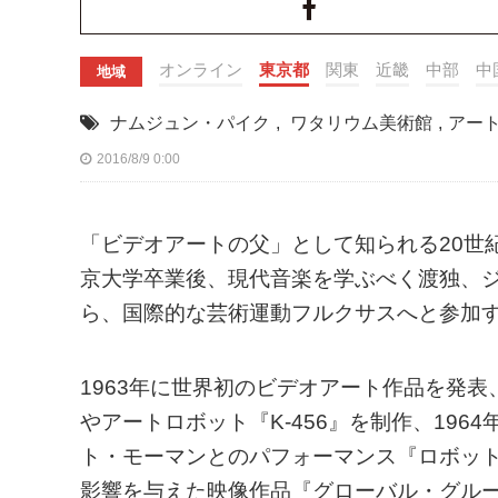
オンライン
東京都
関東
近畿
中部
中
地域
ナムジュン・パイク
,
ワタリウム美術館
,
アー
2016/8/9 0:00
「ビデオアートの父」として知られる20世紀
京大学卒業後、現代音楽を学ぶべく渡独、
ら、国際的な芸術運動フルクサスへと参加
1963年に世界初のビデオアート作品を発
やアートロボット『K-456』を制作、19
ト・モーマンとのパフォーマンス『ロボット
影響を与えた映像作品『グローバル・グルー