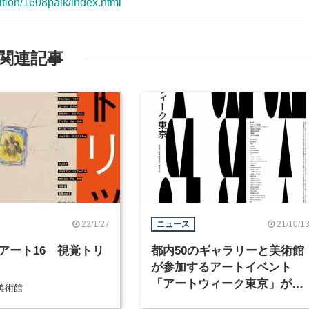
ition/1608paik/index.html
関連記事
22/1/27
21/10/1
ニュース
アート16 視覚トリ
都内50のギャラリーと美術館
が参加するアートイベント
「アートウィーク東京」が、
美術館
11月4日から開催