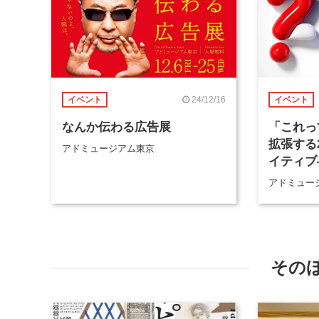
24/12/16
イベント
イベント
なんか伝わる広告展
「これっ
拡張する
アドミュージアム東京
イティブ
アドミュー
その