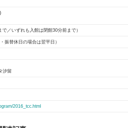
)
6:30まで／いずれも入館は閉館30分前まで）
・振替休日の場合は翌平日）
ッタ汐留
rogram/2016_tcc.html