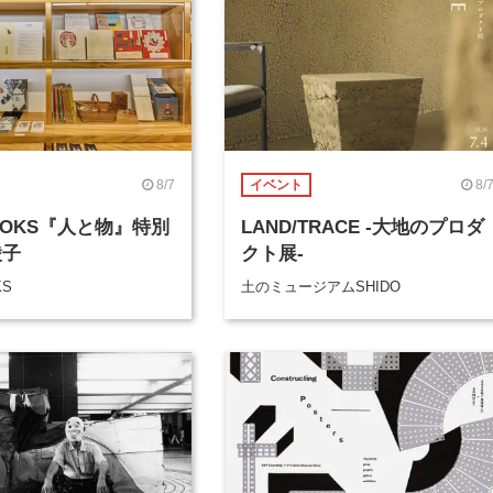
8/7
8/
イベント
BOOKS『人と物』特別
LAND/TRACE -大地のプロダ
綾子
クト展-
KS
土のミュージアムSHIDO