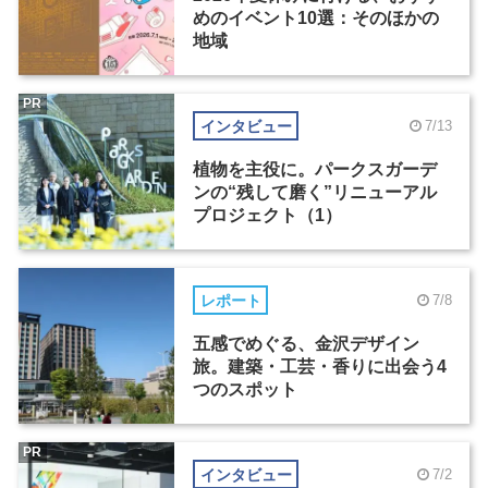
めのイベント10選：そのほかの
地域
PR
インタビュー
7/13
植物を主役に。パークスガーデ
ンの“残して磨く”リニューアル
プロジェクト（1）
レポート
7/8
五感でめぐる、金沢デザイン
旅。建築・工芸・香りに出会う4
つのスポット
PR
インタビュー
7/2