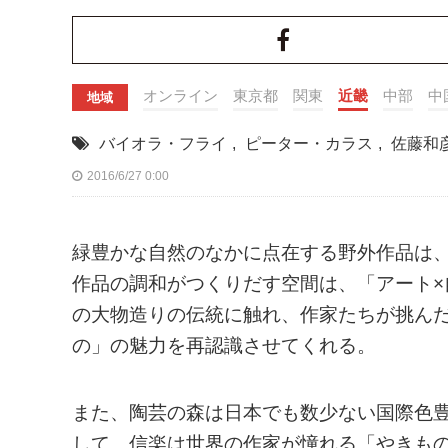
オンライン
東京都
関東
近畿
中部
中
地域
バイオラ・フライ
,
ピーター・カラス
,
佐藤和
2016/6/27 0:00
緑豊かな自然のなかに点在する野外作品は
作品の調和がつくりだす空間は、「アート
の大物造りの伝統に触れ、作家たちが挑ん
の」の魅力を再認識させてくれる。
また、陶芸の森は日本でも数少ない国際色
して、信楽は世界の作家が憧れる「やきもの