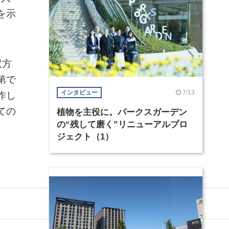
を示
双方
第で
7/13
インタビュー
作し
ての
植物を主役に。パークスガーデン
の“残して磨く”リニューアルプロ
ジェクト（1）