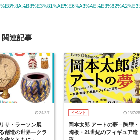
/%E9%99%B6%E8%8A%B8%E3%81%AE%E6%A3%AE%E3%82%
関連記事
24/3/7
23/7/2
イベント
「リサ・ラーソン展
岡本太郎 アートの夢－陶壁・
る創造の世界―クラ
陶板・21世紀のフィギュア造
名作とともに」
形