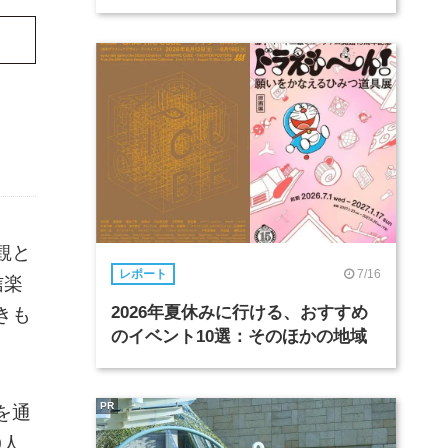
観と
7/16
レポート
信楽
2026年夏休みに行ける、おすすめ
きも
のイベント10選：そのほかの地域
PR
を通
0人