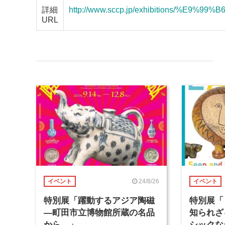
詳細
http://www.sccp.jp/exhibitions
URL
24/8/26
イベント
イベント
特別展「躍動するアジア陶磁
特別展
―町田市立博物館所蔵の名品
知られざ
から―」
シックな