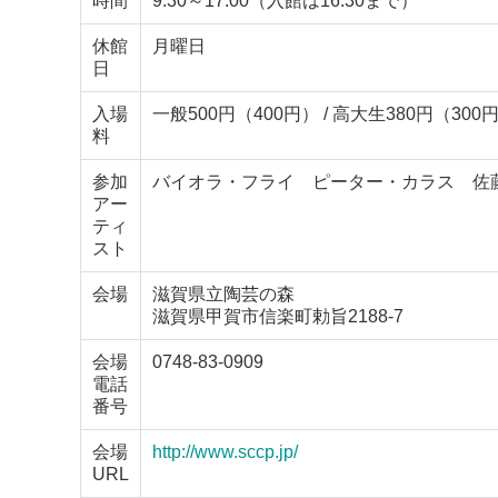
時間
9:30～17:00（入館は16:30まで）
休館
月曜日
日
入場
一般500円（400円） / 高大生380円（3
料
参加
バイオラ・フライ ピーター・カラス 佐
アー
ティ
スト
会場
滋賀県立陶芸の森
滋賀県甲賀市信楽町勅旨2188-7
会場
0748-83-0909
電話
番号
会場
http://www.sccp.jp/
URL