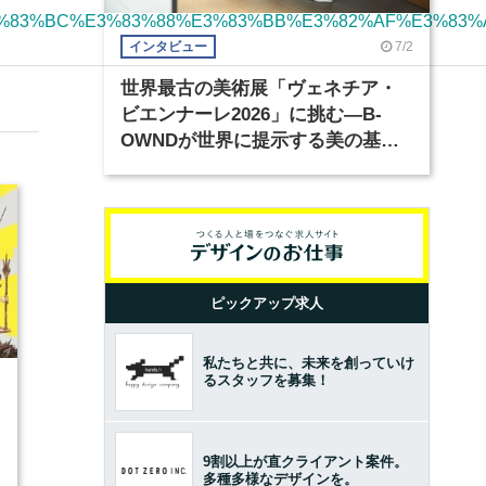
A2%E3%83%BC%E3%83%88%E3%83%BB%E3%82%AF%E3%8
7/2
インタビュー
世界最古の美術展「ヴェネチア・
ビエンナーレ2026」に挑む―B-
OWNDが世界に提示する美の基準
とは？（前編）
ピックアップ求人
私たちと共に、未来を創っていけ
るスタッフを募集！
5
9割以上が直クライアント案件。
多種多様なデザインを。