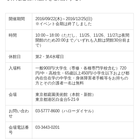
開催期間
2016/09/22(木)～2016/12/25(日)
※イベント会期は終了しました
時間
10:00～18:00（ただし、11/25、11/26、11/27は夜間
開館のため20:00まで／いずれも入館は閉館30分前ま
で）
休館日
第2・第4水曜日
入場料
一般900円/大学生（専修・各種専門学校含む）720
円/中・高校生・65歳以上450円/小学生以下および都
内在住在学の中学生・身体障害者手帳等をお持ちの
方とその介護者一名は無料
会場
東京都庭園美術館（本館・新館）
東京都港区白金台5-21-9
お問い合わ
03-5777-8600（ハローダイヤル）
せ
会場電話番
03-3443-0201
号