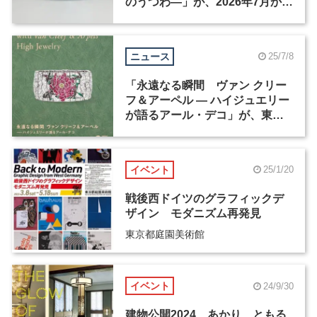
のうつわ―」が、2026年7月から
東京で開催
ニュース
25/7/8
「永遠なる瞬間 ヴァン クリー
フ＆アーペル ― ハイジュエリー
が語るアール・デコ」が、東京
都庭園美術館で9月から開催
イベント
25/1/20
戦後西ドイツのグラフィックデ
ザイン モダニズム再発見
東京都庭園美術館
イベント
24/9/30
建物公開2024 あかり、ともる