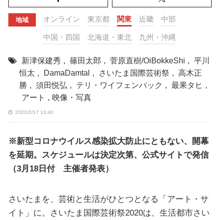
オンライン
東京都
関東
近畿
中部
地域
中国・四国
北海道・東北
九州・沖縄
新津保建秀
,
篠田太郎
,
菅原直樹/OiBokkeShi
,
平川
恒太
,
DamaDamtal
,
さいたま国際芸術祭
,
高木正
勝
,
須田悦弘
,
テリ・ワイフェンバック
,
最果タヒ
,
アート
,
映像・写真
2020/2/17 13:40
※新型コロナウイルス感染拡大防止にともない、開幕
を延期。スケジュールは決定次第、公式サイトで発信
（3月18日付 主催者発表）
さいたまを、芸術と生活がひとつとなる「アート・サ
イト」に。さいたま国際芸術祭2020は、生活都市さい