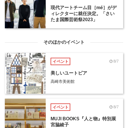
現代アートチーム目［mé］がデ
ィレクターに就任決定。「さい
たま国際芸術祭2023」
そのほかのイベント
イベント
8/7
美しいユートピア
高崎市美術館
イベント
8/7
MUJI BOOKS『人と物』特別展
宮脇綾子