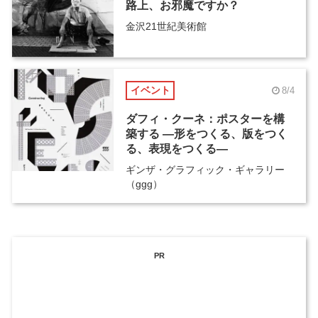
路上、お邪魔ですか？
金沢21世紀美術館
イベント
8/4
ダフィ・クーネ：ポスターを構
築する ―形をつくる、版をつく
る、表現をつくる―
ギンザ・グラフィック・ギャラリー
（ggg）
PR