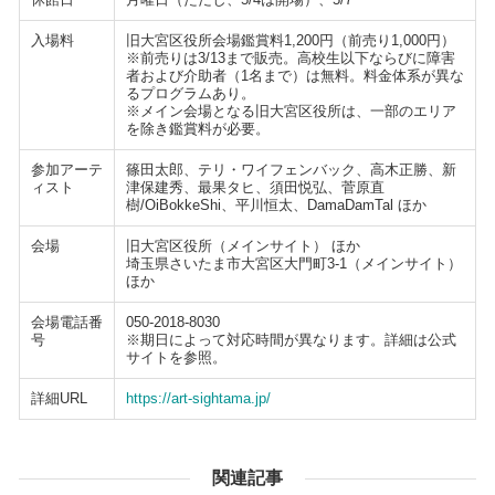
入場料
旧大宮区役所会場鑑賞料1,200円（前売り1,000円）
※前売りは3/13まで販売。高校生以下ならびに障害
者および介助者（1名まで）は無料。料金体系が異な
るプログラムあり。
※メイン会場となる旧大宮区役所は、一部のエリア
を除き鑑賞料が必要。
参加アーテ
篠田太郎、テリ・ワイフェンバック、高木正勝、新
ィスト
津保建秀、最果タヒ、須田悦弘、菅原直
樹/OiBokkeShi、平川恒太、DamaDamTal ほか
会場
旧大宮区役所（メインサイト） ほか
埼玉県さいたま市大宮区大門町3-1（メインサイト）
ほか
会場電話番
050-2018-8030
号
※期日によって対応時間が異なります。詳細は公式
サイトを参照。
詳細URL
https://art-sightama.jp/
関連記事