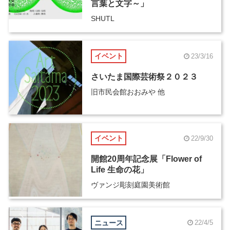
言葉と文字～」
SHUTL
イベント
23/3/16
さいたま国際芸術祭２０２３
旧市民会館おおみや 他
イベント
22/9/30
開館20周年記念展「Flower of
Life 生命の花」
ヴァンジ彫刻庭園美術館
ニュース
22/4/5