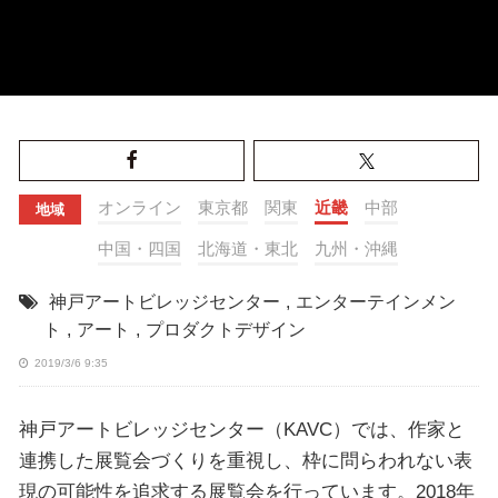
オンライン
東京都
関東
近畿
中部
地域
中国・四国
北海道・東北
九州・沖縄
神戸アートビレッジセンター
,
エンターテインメン
ト
,
アート
,
プロダクトデザイン
2019/3/6 9:35
神戸アートビレッジセンター（KAVC）では、作家と
連携した展覧会づくりを重視し、枠に問らわれない表
現の可能性を追求する展覧会を行っています。2018年