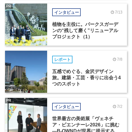
PR
インタビュー
7/13
植物を主役に。パークスガーデ
ンの“残して磨く”リニューアル
プロジェクト（1）
レポート
7/8
五感でめぐる、金沢デザイン
旅。建築・工芸・香りに出会う4
つのスポット
PR
インタビュー
7/2
世界最古の美術展「ヴェネチ
ア・ビエンナーレ2026」に挑む
―B-OWNDが世界に提示する美