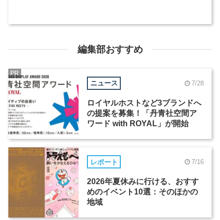
編集部おすすめ
PR
ニュース
7/28
ロイヤルホストなど3ブランドへ
の提案を募集！「丹青社空間ア
ワード with ROYAL」が開始
レポート
7/16
2026年夏休みに行ける、おすす
めのイベント10選：そのほかの
地域