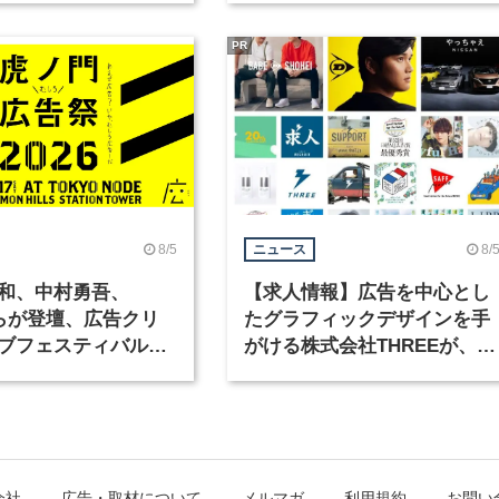
PR
8/5
8/
ニュース
和、中村勇吾、
【求人情報】広告を中心とし
KOらが登壇、広告クリ
たグラフィックデザインを手
ブフェスティバル
がける株式会社THREEが、グ
広告祭」の第2回が開
ラフィックデザイナーを募集
会社
広告・取材について
メルマガ
利用規約
お問い