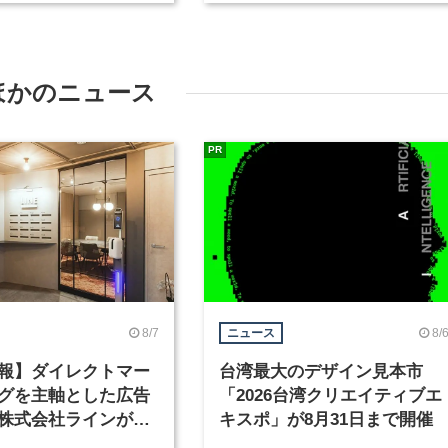
まで
ほかのニュース
PR
8/7
8/
ニュース
報】ダイレクトマー
台湾最大のデザイン見本市
グを主軸とした広告
「2026台湾クリエイティブエ
株式会社ラインが、
キスポ」が8月31日まで開催
ックデザイナーを募