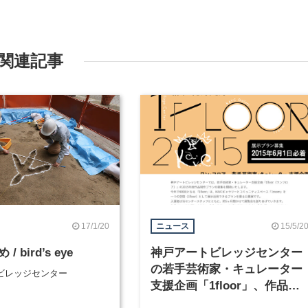
関連記事
17/1/20
15/5/2
ニュース
 bird’s eye
神戸アートビレッジセンター
の若手芸術家・キュレーター
ビレッジセンター
支援企画「1floor」、作品制
作プランの応募締切は6月1日