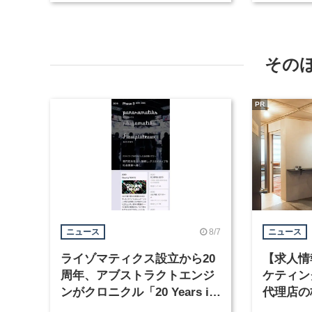
その
PR
8/7
ニュース
ニュース
ライゾマティクス設立から20
【求人情
周年、アブストラクトエンジ
ケティン
ンがクロニクル「20 Years in
代理店の
Motion」を公開
グラフィ