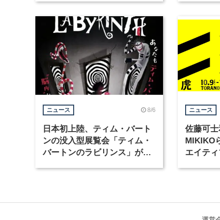
集
8/6
ニュース
ニュース
日本初上陸、ティム・バート
佐藤可士
ンの没入型展覧会「ティム・
MIKI
バートンのラビリンス」が東
エイティ
京・豊洲で開催
「虎ノ門
催
運営