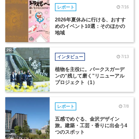
レポート
7/16
2026年夏休みに行ける、おすす
めのイベント10選：そのほかの
地域
PR
インタビュー
7/13
植物を主役に。パークスガーデ
ンの“残して磨く”リニューアル
プロジェクト（1）
レポート
7/8
五感でめぐる、金沢デザイン
旅。建築・工芸・香りに出会う4
つのスポット