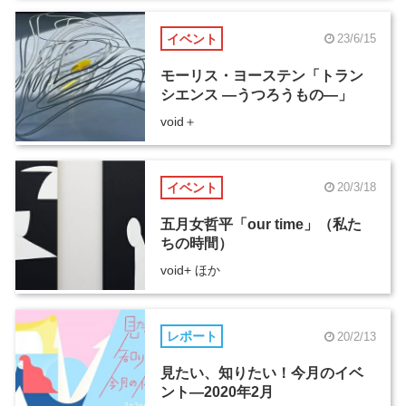
イベント
23/6/15
モーリス・ヨーステン「トラン
シエンス ―うつろうもの―」
void＋
イベント
20/3/18
五月女哲平「our time」（私た
ちの時間）
void+ ほか
レポート
20/2/13
見たい、知りたい！今月のイベ
ント―2020年2月