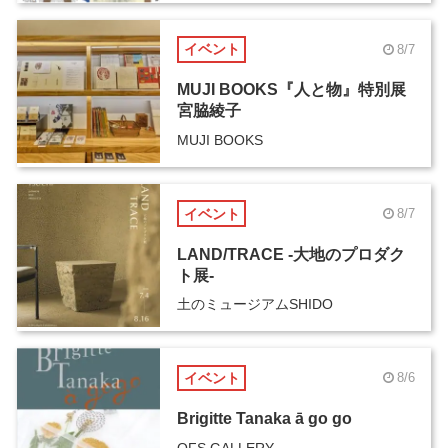
イベント
8/7
MUJI BOOKS『人と物』特別展
宮脇綾子
MUJI BOOKS
イベント
8/7
LAND/TRACE -大地のプロダク
ト展-
土のミュージアムSHIDO
イベント
8/6
Brigitte Tanaka ā go go
OFS GALLERY