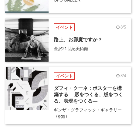
イベント
8/5
路上、お邪魔ですか？
金沢21世紀美術館
イベント
8/4
ダフィ・クーネ：ポスターを構
築する ―形をつくる、版をつく
る、表現をつくる―
ギンザ・グラフィック・ギャラリー
（ggg）