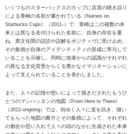
いくつものスターバックスのカップに店員の聴き誤り
による青崎の名前が書かれている《Names on
Starbucks Cups》（2011-）で、青崎はこの複数の本
来とは異なる名付けられた名前に、自身の存在を重
ね、異文化間の誤読や誤解をポジティヴに受け止め、
その集積が自身のアイデンティティの形成に寄与して
いることを示唆し、同時に他者からの認識がそれぞれ
の異なる文化背景からくる豊かなイマジネーションに
よって支えられていることを表わしました。
また、人々の記憶や想いによって描きだされたもうひ
とつのマンハッタンの地図《From Here to There》
（2012-ongoing）では、街ゆく人々に道を訊き、描い
てもらった地図の断片とその集積によって、それぞれ
の都合や思い入れで人々の頭のなかに生成された本来