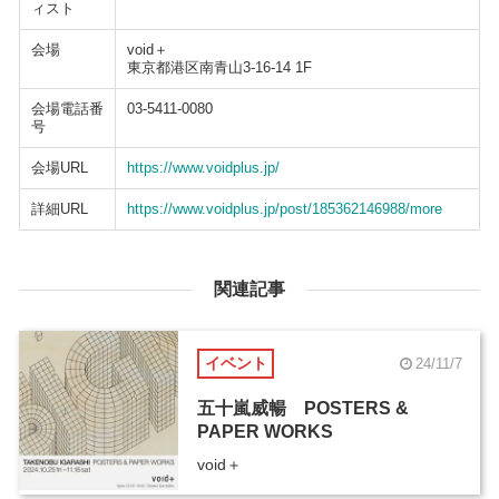
ィスト
会場
void＋
東京都港区南青山3-16-14 1F
会場電話番
03-5411-0080
号
会場URL
https://www.voidplus.jp/
詳細URL
https://www.voidplus.jp/post/185362146988/more
関連記事
イベント
24/11/7
五十嵐威暢 POSTERS &
PAPER WORKS
void＋