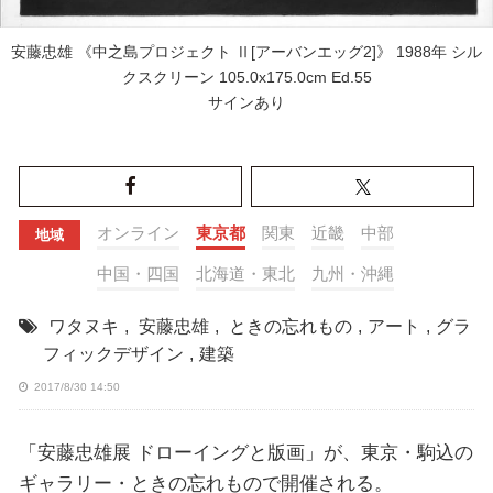
安藤忠雄 《中之島プロジェクト Ⅱ[アーバンエッグ2]》 1988年 シル
クスクリーン 105.0x175.0cm Ed.55
サインあり
オンライン
東京都
関東
近畿
中部
地域
中国・四国
北海道・東北
九州・沖縄
ワタヌキ
,
安藤忠雄
,
ときの忘れもの
,
アート
,
グラ
フィックデザイン
,
建築
2017/8/30 14:50
「安藤忠雄展 ドローイングと版画」が、東京・駒込の
ギャラリー・ときの忘れもので開催される。