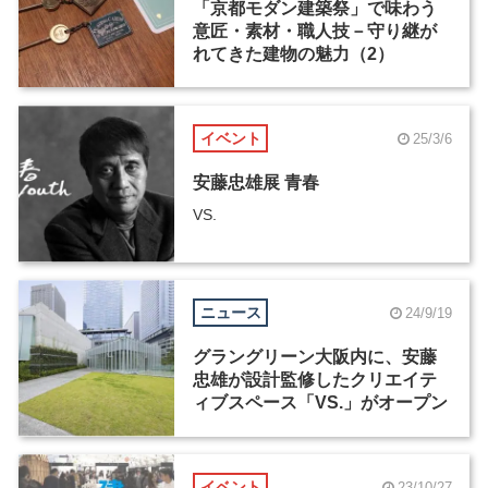
「京都モダン建築祭」で味わう
意匠・素材・職人技－守り継が
れてきた建物の魅力（2）
イベント
25/3/6
安藤忠雄展 青春
VS.
ニュース
24/9/19
グラングリーン大阪内に、安藤
忠雄が設計監修したクリエイテ
ィブスペース「VS.」がオープン
イベント
23/10/27