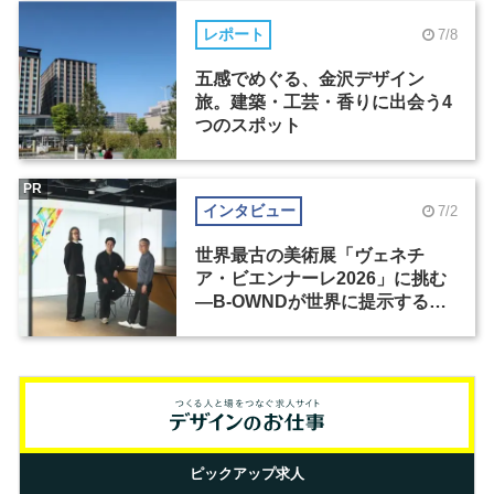
レポート
7/8
五感でめぐる、金沢デザイン
旅。建築・工芸・香りに出会う4
つのスポット
PR
インタビュー
7/2
世界最古の美術展「ヴェネチ
ア・ビエンナーレ2026」に挑む
―B-OWNDが世界に提示する美
の基準とは？（前編）
ピックアップ求人