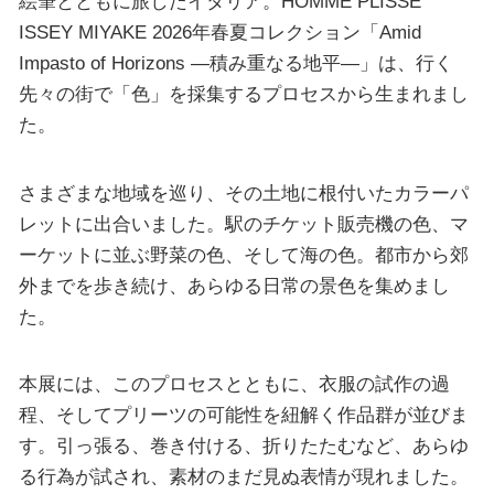
絵筆とともに旅したイタリア。HOMME PLISSÉ
ISSEY MIYAKE 2026年春夏コレクション「Amid
Impasto of Horizons ―積み重なる地平―」は、行く
先々の街で「色」を採集するプロセスから生まれまし
た。
さまざまな地域を巡り、その土地に根付いたカラーパ
レットに出合いました。駅のチケット販売機の色、マ
ーケットに並ぶ野菜の色、そして海の色。都市から郊
外までを歩き続け、あらゆる日常の景色を集めまし
た。
本展には、このプロセスとともに、衣服の試作の過
程、そしてプリーツの可能性を紐解く作品群が並びま
す。引っ張る、巻き付ける、折りたたむなど、あらゆ
る行為が試され、素材のまだ見ぬ表情が現れました。