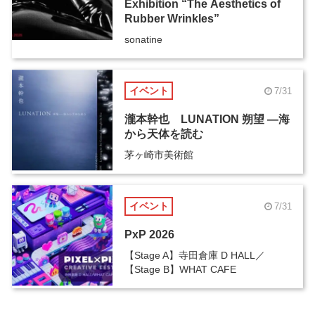
Exhibition “The Aesthetics of
Rubber Wrinkles”
sonatine
イベント
7/31
瀧本幹也 LUNATION 朔望 ―海
から天体を読む
茅ヶ崎市美術館
イベント
7/31
PxP 2026
【Stage A】寺田倉庫 D HALL／
【Stage B】WHAT CAFE