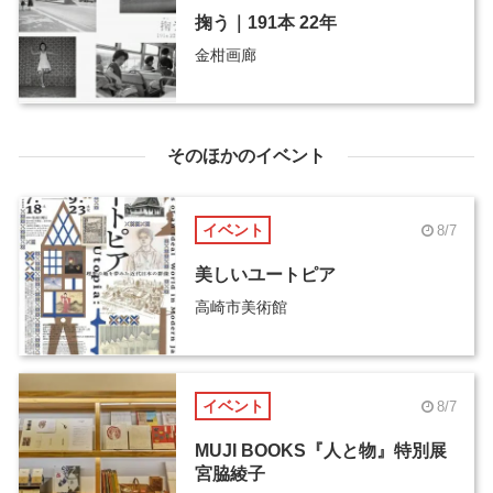
掬う｜191本 22年
金柑画廊
そのほかのイベント
イベント
8/7
美しいユートピア
高崎市美術館
イベント
8/7
MUJI BOOKS『人と物』特別展
宮脇綾子