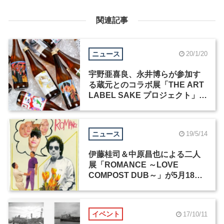
関連記事
ニュース
20/1/20
宇野亜喜良、永井博らが参加す
る蔵元とのコラボ展「THE ART
LABEL SAKE プロジェクト」が
2月4日まで開催中
ニュース
19/5/14
伊藤桂司＆中原昌也による二人
展「ROMANCE ～LOVE
COMPOST DUB～」が5月18日
より開催
イベント
17/10/11