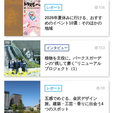
レポート
7/16
2026年夏休みに行ける、おすす
めのイベント10選：そのほかの
地域
PR
インタビュー
7/13
植物を主役に。パークスガーデ
ンの“残して磨く”リニューアル
プロジェクト（1）
レポート
7/8
五感でめぐる、金沢デザイン
旅。建築・工芸・香りに出会う4
つのスポット