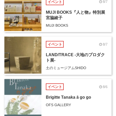
イベント
8/7
MUJI BOOKS『人と物』特別展
宮脇綾子
MUJI BOOKS
イベント
8/7
LAND/TRACE -大地のプロダク
ト展-
土のミュージアムSHIDO
イベント
8/6
Brigitte Tanaka ā go go
OFS GALLERY