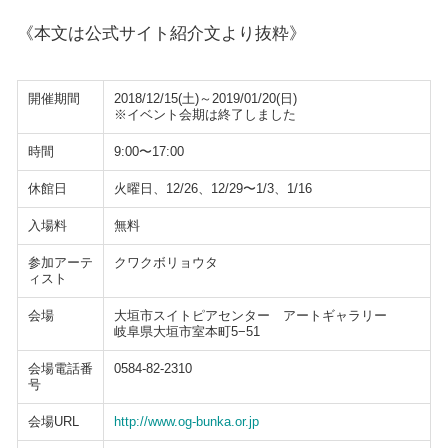
《本文は公式サイト紹介文より抜粋》
開催期間
2018/12/15(土)～2019/01/20(日)
※イベント会期は終了しました
時間
9:00〜17:00
休館日
火曜日、12/26、12/29〜1/3、1/16
入場料
無料
参加アーテ
クワクボリョウタ
ィスト
会場
大垣市スイトピアセンター アートギャラリー
岐阜県大垣市室本町5−51
会場電話番
0584-82-2310
号
会場URL
http://www.og-bunka.or.jp