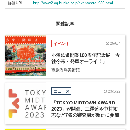
詳細URL
http://www2.og-bunka.or.jp/event/data_935.html
関連記事
イベント
25/6/4
小湊鉄道開業100周年記念展「古
往今来・発車オーライ！」
市原湖畔美術館
ニュース
23/3/22
「TOKYO MIDTOWN AWARD
2023」が開催、三澤遥や中村拓
志など7名の審査員が新たに参加