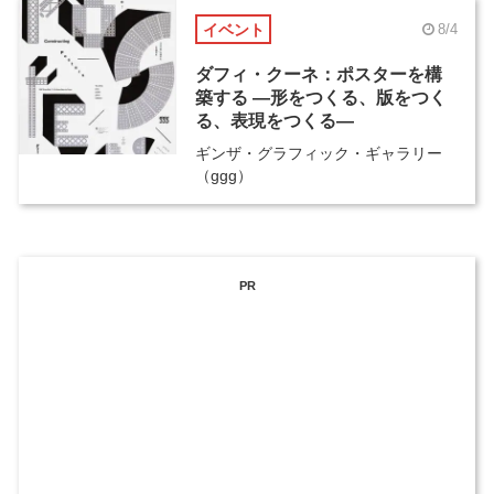
イベント
8/4
ダフィ・クーネ：ポスターを構
築する ―形をつくる、版をつく
る、表現をつくる―
ギンザ・グラフィック・ギャラリー
（ggg）
PR