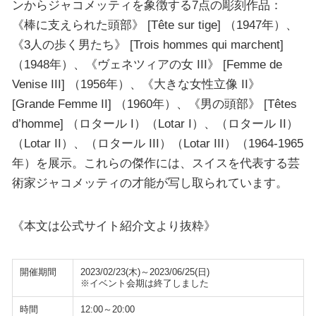
ンからジャコメッティを象徴する7点の彫刻作品：
《棒に支えられた頭部》 [Tête sur tige] （1947年）、
《3人の歩く男たち》 [Trois hommes qui marchent]
（1948年）、《ヴェネツィアの女 III》 [Femme de
Venise III] （1956年）、《大きな女性立像 II》
[Grande Femme II] （1960年）、《男の頭部》 [Têtes
d’homme] （ロタール I）（Lotar I）、（ロタール II）
（Lotar II）、（ロタール III）（Lotar III）（1964-1965
年）を展示。これらの傑作には、スイスを代表する芸
術家ジャコメッティの才能が写し取られています。
《本文は公式サイト紹介文より抜粋》
開催期間
2023/02/23(木)～2023/06/25(日)
※イベント会期は終了しました
時間
12:00～20:00