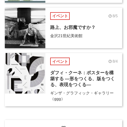
イベント
8/5
路上、お邪魔ですか？
金沢21世紀美術館
イベント
8/4
ダフィ・クーネ：ポスターを構
築する ―形をつくる、版をつく
る、表現をつくる―
ギンザ・グラフィック・ギャラリー
（ggg）