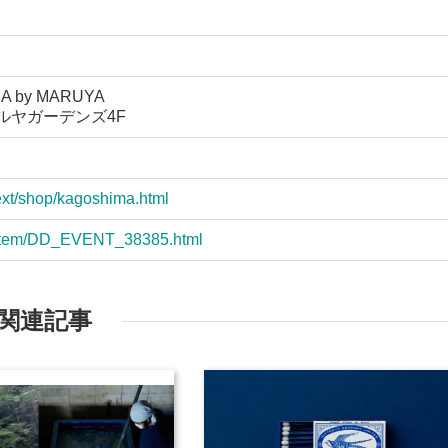
A by MARUYA
ルヤガーデンズ4F
ext/shop/kagoshima.html
m/item/DD_EVENT_38385.html
関連記事