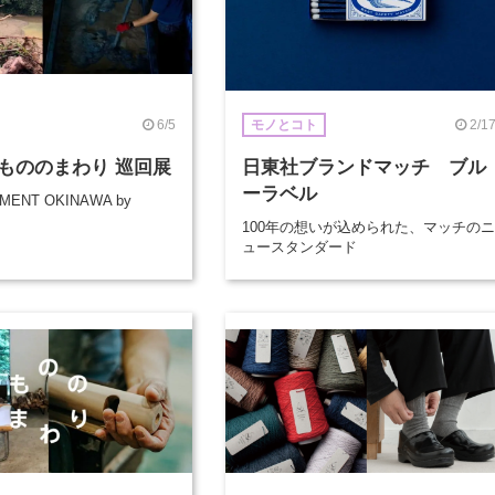
6/5
2/1
モノとコト
もののまわり 巡回展
日東社ブランドマッチ ブル
ーラベル
MENT OKINAWA by
100年の想いが込められた、マッチのニ
ュースタンダード