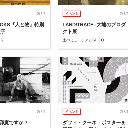
8/7
8/
イベント
BOOKS『人と物』特別
LAND/TRACE -大地のプロダ
綾子
クト展-
KS
土のミュージアムSHIDO
8/5
8/
イベント
邪魔ですか？
ダフィ・クーネ：ポスターを