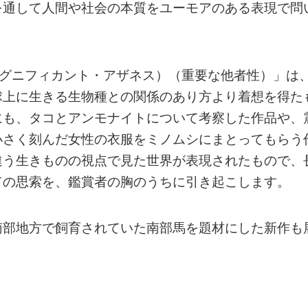
を通して人間や社会の本質をユーモアのある表現で問
rness（シグニフィカント・アザネス）（重要な他者性）」は
球上に生きる生物種との関係のあり方より着想を得た
にも、タコとアンモナイトについて考察した作品や、
小さく刻んだ女性の衣服をミノムシにまとってもらう
違う生きものの視点で見た世界が表現されたもので、
ての思索を、鑑賞者の胸のうちに引き起こします。
南部地方で飼育されていた南部馬を題材にした新作も