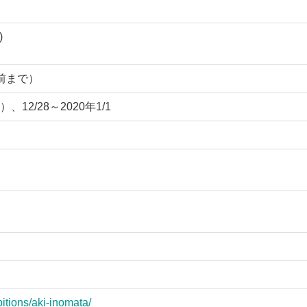
)
分前まで）
2/28～2020年1/1
itions/aki-inomata/