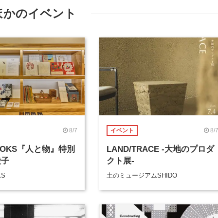
ほかのイベント
8/7
8/
イベント
BOOKS『人と物』特別
LAND/TRACE -大地のプロダ
綾子
クト展-
KS
土のミュージアムSHIDO