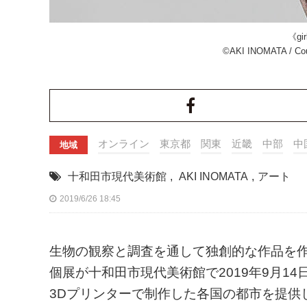
《girl
©AKI INOMATA / C
オンライン
東京都
関東
近畿
中部
中
地域
十和田市現代美術館
,
AKI INOMATA
,
アート
2019/6/26 18:45
生物の観察と調査を通して独創的な作品を作り
個展が十和田市現代美術館で2019年9月14
3Dプリンターで制作した各国の都市を提供