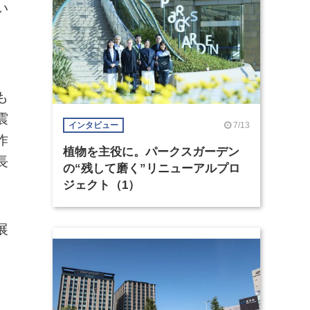
い
、
も
震
7/13
インタビュー
作
植物を主役に。パークスガーデン
長
の“残して磨く”リニューアルプロ
ジェクト（1）
展