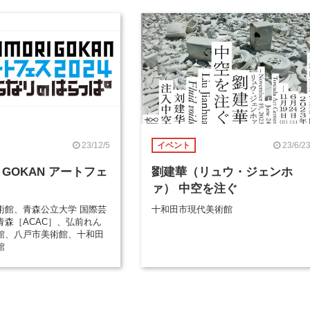
23/12/5
23/6/2
イベント
I GOKAN アートフェ
劉建華（リュウ・ジェンホ
ァ） 中空を注ぐ
術館、青森公立大学 国際芸
十和田市現代美術館
青森［ACAC］、弘前れん
館、八戸市美術館、十和田
館