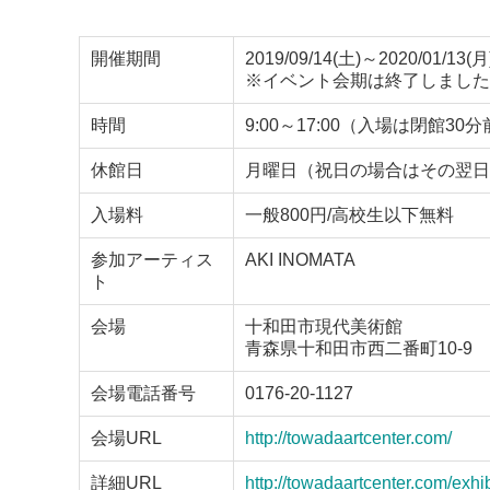
開催期間
2019/09/14(土)～2020/01/13(月
※イベント会期は終了しました
時間
9:00～17:00（入場は閉館30
休館日
月曜日（祝日の場合はその翌日）、1
入場料
一般800円/高校生以下無料
参加アーティス
AKI INOMATA
ト
会場
十和田市現代美術館
青森県十和田市西二番町10-9
会場電話番号
0176-20-1127
会場URL
http://towadaartcenter.com/
詳細URL
http://towadaartcenter.com/exhib