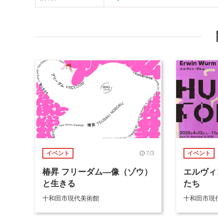
7/3
イベント
イベント
椿昇 フリーダム―像（ゾウ）
エルヴィ
と生きる
たち
十和田市現代美術館
十和田市現