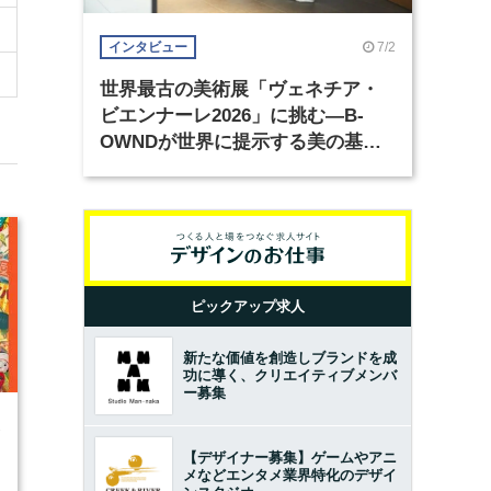
7/2
インタビュー
世界最古の美術展「ヴェネチア・
ビエンナーレ2026」に挑む―B-
OWNDが世界に提示する美の基準
とは？（前編）
ピックアップ求人
新たな価値を創造しブランドを成
功に導く、クリエイティブメンバ
ー募集
1
【デザイナー募集】ゲームやアニ
メなどエンタメ業界特化のデザイ