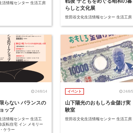
戦後 子どもをめぐる昭和の暮
生活情報センター 生活工房
らしと文化展
世田谷文化生活情報センター 生活工房
24/8/14
24/8/
イベント
限らない バランスの
山下陽光のおもしろ金儲け実
ョップ
験室
生活情報センター 生活工
世田谷文化生活情報センター 生活工房
命反転住宅 イン メモリー
ン・ケラー