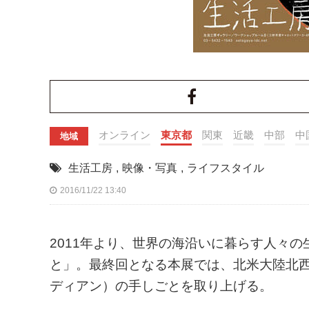
オンライン
東京都
関東
近畿
中部
中
地域
生活工房
,
映像・写真
,
ライフスタイル
2016/11/22 13:40
2011年より、世界の海沿いに暮らす人々
と」。最終回となる本展では、北米大陸北
ディアン）の手しごとを取り上げる。