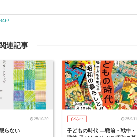
/346/
関連記事
25/10/30
25/9/1
イベント
限らない
子どもの時代 ―戦前・戦中・