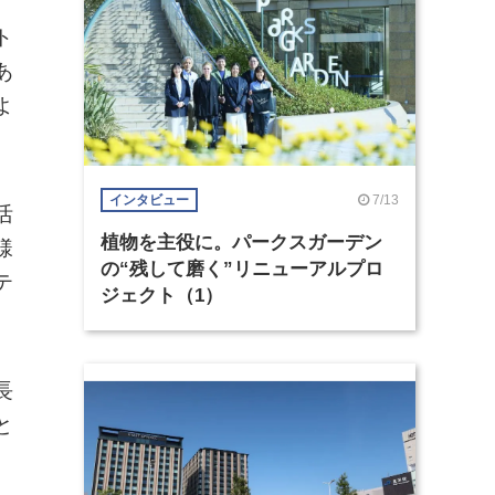
ト
あ
よ
7/13
インタビュー
活
植物を主役に。パークスガーデン
様
の“残して磨く”リニューアルプロ
テ
ジェクト（1）
長
と