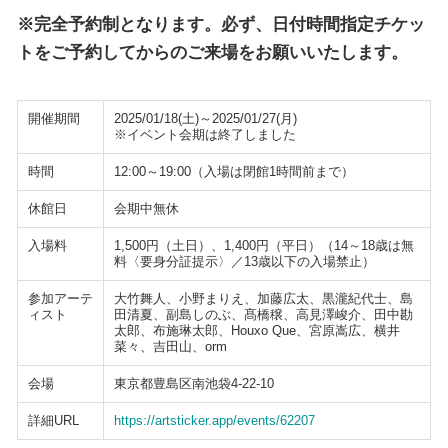
※完全予約制となります。必ず、日付時間指定チケッ
トをご予約してからのご来場をお願いいたします。
開催期間
2025/01/18(土)～2025/01/27(月)
※イベント会期は終了しました
時間
12:00～19:00（入場は閉館1時間前まで）
休館日
会期中無休
入場料
1,500円（土日）、1,400円（平日）（14～18歳は無
料〈要身分証提示〉／13歳以下の入場禁止）
参加アーテ
大竹舞人、小野まりえ、加藤広太、黒瀧紀代士、島
ィスト
田清夏、副島しのぶ、髙橋穣、高見澤峻介、田中勘
太郎、布施琳太郎、Houxo Que、宮原嵩広、横井
菜々、吉田山、orm
会場
東京都豊島区南池袋4-22-10
詳細URL
https://artsticker.app/events/62207