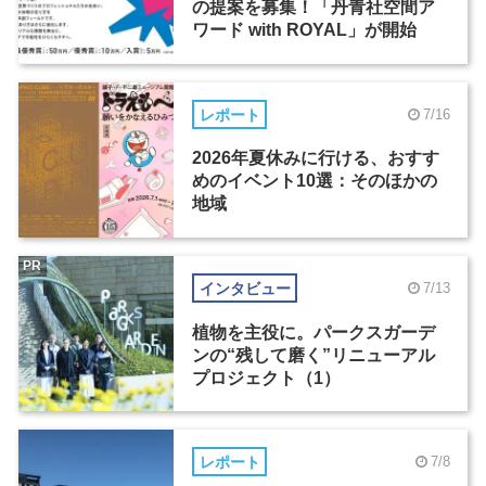
の提案を募集！「丹青社空間ア
ワード with ROYAL」が開始
レポート
7/16
2026年夏休みに行ける、おすす
めのイベント10選：そのほかの
地域
PR
インタビュー
7/13
植物を主役に。パークスガーデ
ンの“残して磨く”リニューアル
プロジェクト（1）
レポート
7/8