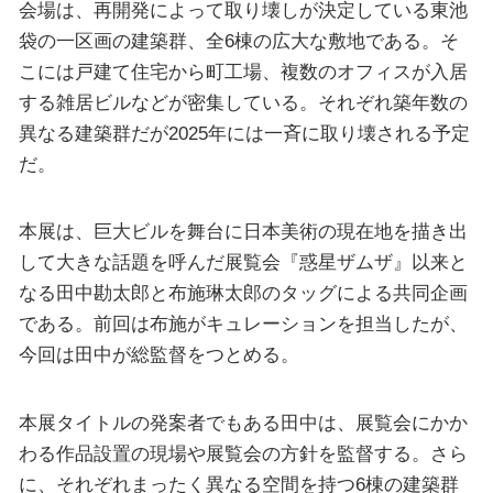
会場は、再開発によって取り壊しが決定している東池
袋の一区画の建築群、全6棟の広大な敷地である。そ
こには戸建て住宅から町工場、複数のオフィスが入居
する雑居ビルなどが密集している。それぞれ築年数の
異なる建築群だが2025年には一斉に取り壊される予定
だ。
本展は、巨大ビルを舞台に日本美術の現在地を描き出
して大きな話題を呼んだ展覧会『惑星ザムザ』以来と
なる田中勘太郎と布施琳太郎のタッグによる共同企画
である。前回は布施がキュレーションを担当したが、
今回は田中が総監督をつとめる。
本展タイトルの発案者でもある田中は、展覧会にかか
わる作品設置の現場や展覧会の方針を監督する。さら
に、それぞれまったく異なる空間を持つ6棟の建築群