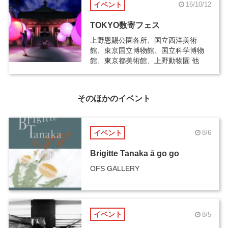
イベント
16/10/12
TOKYO数寄フェス
上野恩賜公園各所、国立西洋美術
館、東京国立博物館、国立科学博物
館、東京都美術館、上野動物園 他
そのほかのイベント
イベント
8/6
Brigitte Tanaka ā go go
OFS GALLERY
イベント
8/5