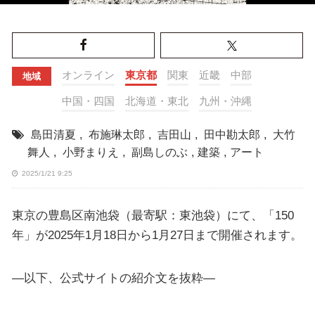
オンライン
東京都
関東
近畿
中部
地域
中国・四国
北海道・東北
九州・沖縄
島田清夏
,
布施琳太郎
,
吉田山
,
田中勘太郎
,
大竹
舞人
,
小野まりえ
,
副島しのぶ
,
建築
,
アート
2025/1/21 9:25
東京の豊島区南池袋（最寄駅：東池袋）にて、「150
年」が2025年1月18日から1月27日まで開催されます。
—以下、公式サイトの紹介文を抜粋—