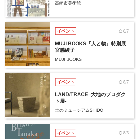
高崎市美術館
イベント
8/7
MUJI BOOKS『人と物』特別展
宮脇綾子
MUJI BOOKS
イベント
8/7
LAND/TRACE -大地のプロダク
ト展-
土のミュージアムSHIDO
イベント
8/6