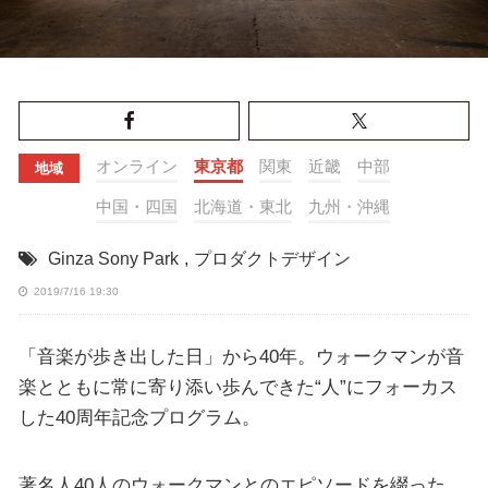
オンライン
東京都
関東
近畿
中部
地域
中国・四国
北海道・東北
九州・沖縄
Ginza Sony Park
,
プロダクトデザイン
2019/7/16 19:30
「音楽が歩き出した日」から40年。ウォークマンが音
楽とともに常に寄り添い歩んできた“人”にフォーカス
した40周年記念プログラム。
著名人40人のウォークマンとのエピソードを綴った