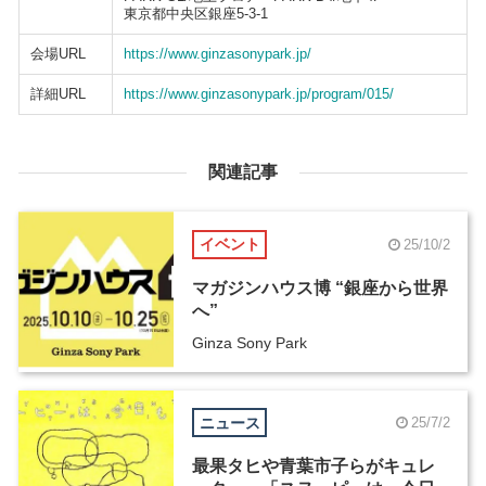
東京都中央区銀座5-3-1
会場URL
https://www.ginzasonypark.jp/
詳細URL
https://www.ginzasonypark.jp/program/015/
関連記事
イベント
25/10/2
マガジンハウス博 “銀座から世界
へ”
Ginza Sony Park
ニュース
25/7/2
最果タヒや青葉市子らがキュレ