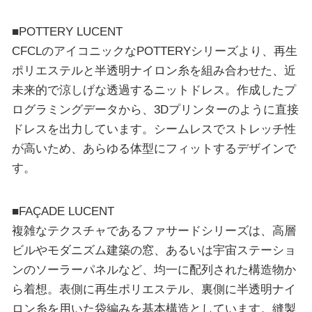
■POTTERY LUCENT
CFCLのアイコニックなPOTTERYシリーズより、再⽣
ポリエステルと半透明ナイロン⽷を組み合わせた、近
未来的で涼しげな透過するニットドレス。作成したプ
ログラミングデータから、3Dプリンターのように直接
ドレスを出⼒しています。シームレスでストレッチ性
が⾼いため、あらゆる体型にフィットするデザインで
す。
■FAÇADE LUCENT
複雑なテクスチャであるファサードシリーズは、⾼層
ビルやモダニズム建築の窓、あるいは宇宙ステーショ
ンのソーラーパネルなど、均⼀に配列された構造物か
ら着想。表側に再⽣ポリエステル、裏側に半透明ナイ
ロン⽷を⽤いた袋編みを基本構造としています。縫製