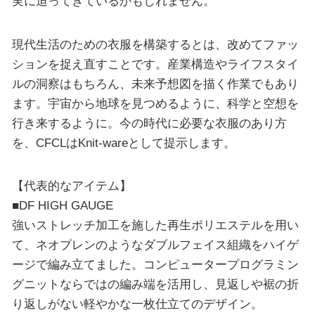
実に迫ってきているかもしれません。
現代⽣活のための⾐服を構築するとは、改めてファッ
ションを捉え直すことです。産業構造やライフスタイ
ルの洞察はもちろん、未来予想図を描く作業でもあり
ます。宇宙から地球を⾒つめるように、科学と空想を
⾏き来するように。今の時代に必要な⾐服のあり⽅
を、CFCLはKnit-wareとして提⽰します。
【代表的なアイテム】
■DF HIGH GAUGE
強いストレッチ加⼯を施した再⽣ポリエステルを⽤い
て、ネオプレンのようなダブルフェイス組織をハイゲ
ージで編み⽴てました。コンピュータープログラミン
グニットならではの編み端を活⽤し、⾒返しや裾の折
り返しがない軽やかな⼀枚仕⽴てのデザイン。