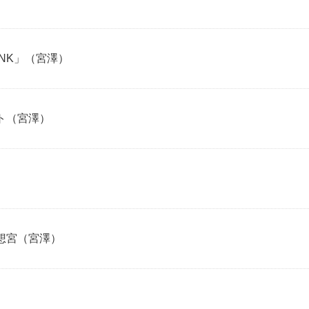
UNK」（宮澤）
ト（宮澤）
想宮（宮澤）