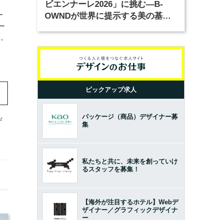
ビエンナーレ2026」に挑む―B-
ー
OWNDが世界に提示する美の基準
ー
とは？（前編）
中。
ピックアップ求人
パッケージ（商品）デザイナー募
ザ
集
私たちと共に、未来を創っていけ
るスタッフを募集！
【海外が注目するホテル】Webデ
ザイナー／グラフィックデザイナ
ー