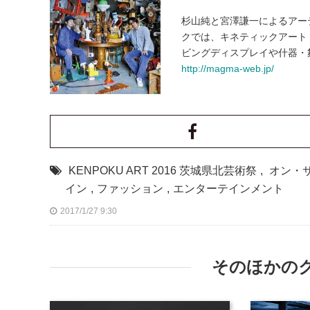
杉山純と宮澤謙一によるアーティ
クでは、キネティックアート
ビングディスプレイや什器・
http://magma-web.jp/
KENPOKU ART 2016 茨城県北芸術祭
,
オン・
イン
,
ファッション
,
エンターテインメント
2017/1/27 9:30
そのほかの