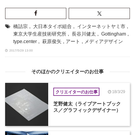
橋詰宗
,
大日本タイポ組合
,
インターネットヤミ市
,
東京大学生産技術研究所
,
長谷川健太
,
Gottingham
,
type.center
,
萩原俊矢
,
アート
,
メディアデザイン
2017/5/29 13:00
そのほかのクリエイターのお仕事
クリエイターのお仕事
18/3/29
芝野健太（ライブアートブック
ス／グラフィックデザイナー）