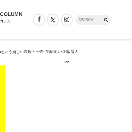
COLUMN
コラム
amという新しい表現の土俵−矢向直大×羽坂譲人
PR