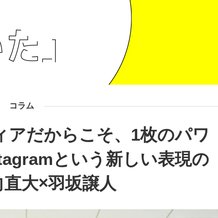
コラム
ィアだからこそ、1枚のパワ
tagramという新しい表現の
向直大×羽坂譲人