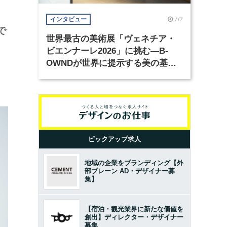
7/2
インタビュー
で
世界最古の美術展「ヴェネチア・
ビエンナーレ2026」に挑む―B-
OWNDが世界に提示する美の基準
とは？（前編）
ピックアップ求人
地域の企業をブランディング【外
部ブレーン AD・デザイナー募
集】
【宿泊・観光業界に新たな価値を
創出】ディレクター・デザイナー
募集