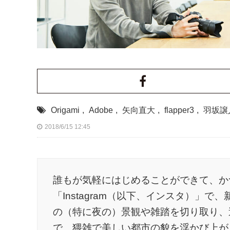
Origami
,
Adobe
,
矢向直大
,
flapper3
,
羽坂譲
2018/6/15 12:45
誰もが気軽にはじめることができて、か
「Instagram（以下、インスタ）」
の（特に夜の）景観や雑踏を切り取り、過剰
で、猥雑で美しい都市の貌を浮かび上が