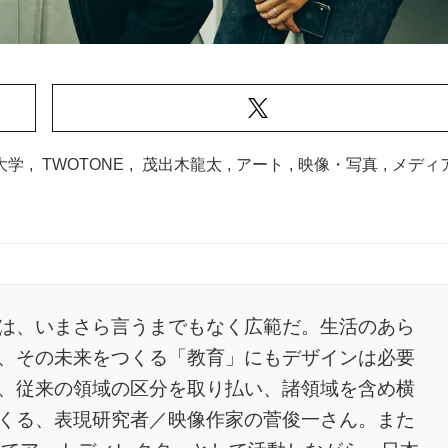
大学
,
TWOTONE
,
茂出木龍太
,
アート
,
映像・写真
,
メディ
は、いまさら言うまでもなく広範だ。生活のあら
、その未来をつくる「教育」にもデザインは必要
、従来の領域の区分を取り払い、諸領域を含め横
くる、表現研究者／映像作家の菅俊一さん。また