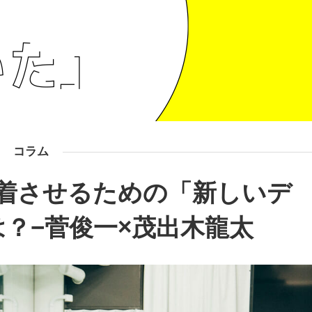
コラム
着させるための「新しいデ
？−菅俊一×茂出木龍太