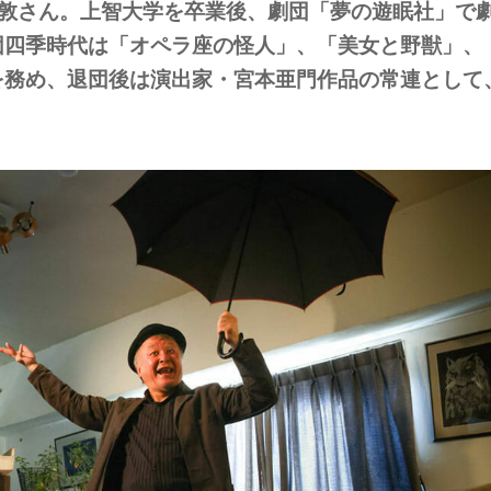
治田敦さん。上智大学を卒業後、劇団「夢の遊眠社」で
団四季時代は「オペラ座の怪人」、「美女と野獣」、
を務め、退団後は演出家・宮本亜門作品の常連として