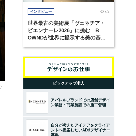
7/2
インタビュー
世界最古の美術展「ヴェネチア・
ビエンナーレ2026」に挑む―B-
OWNDが世界に提示する美の基準
とは？（前編）
ピックアップ求人
う
アパレルブランドでの店舗デザイ
ン業務・商業施設での施工管理
自分が考えたアイデアをクライア
ントへ提案したいAD&デザイナー
募集