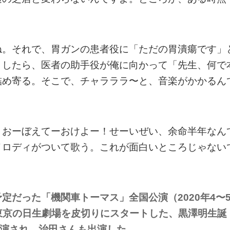
ね。それで、胃ガンの患者役に「ただの胃潰瘍です」
うしたら、医者の助手役が俺に向かって「先生、何で
詰め寄る。そこで、チャラララ〜と、音楽がかかるん
、おーぼえてーおけよー！せーいぜい、余命半年なん
メロディがついて歌う。これが面白いところじゃない
定だった「機関車トーマス」全国公演（2020年4〜
、東京の日生劇場を皮切りにスタートした、黒澤明生誕
上演され、治田さんも出演した。