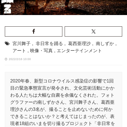
宮川舞子
,
非日常を踊る
,
葛西亜理沙
,
南しずか
,
アート
,
映像・写真
,
エンターテインメント
2022/2/16 10:00
2020年春、新型コロナウイルス感染症の影響で1回
目の緊急事態宣言が発令され、文化芸術活動にかか
わる人たちは大幅な自粛を余儀なくされた。フォト
グラファーの南しずかさん、宮川舞子さん、葛西亜
理沙さんの3名が、撮ることを止めないために何か
できることはないか？と考えてはじまったのが、表
現者18組のいまを切り撮るプロジェクト「非日常を