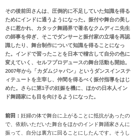
その後前田さんは、圧倒的に不足していた知識を得る
ためにインドに通うようになった。振付や舞台の美し
さに惹かれ、カタック舞踊界で著名なクムディニ先生
の師事を仰ぎ、そこでダンサーと振付家の立場を再認
識したり、舞台制作について知識を得ることになっ
た。インドで習ったことを日本で稽古して自分の色に
変えていく、セルフプロデュースの舞台活動も開始。
2007年から「カダムジャパン」というダンスインステ
ィテュートを主宰し、仲間を得るべく振付指導をはじ
めた。さらに第1子の妊娠を機に、ほかの日本人イン
ド舞踊家にも目を向けるようになった。
前田：
妊婦の体で舞台に上がることに抵抗があったの
で、依頼いただいた舞台をほかのインド舞踊家さんに
振って、自分は裏方に回ることにしたんです。そうし