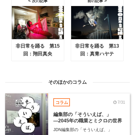
次の記事
前の記事
非日常を踊る 第15
非日常を踊る 第13
回：翔田真央
回：真青ハヤテ
そのほかのコラム
コラム
7/31
編集部の「そういえば、」
―2045年の職業とミクロの世界
JDN編集部の「そういえば、」