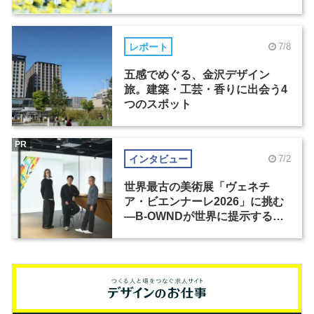
レポート
7/8
五感でめぐる、金沢デザイン
旅。建築・工芸・香りに出会う4
つのスポット
PR
インタビュー
7/2
世界最古の美術展「ヴェネチ
ア・ビエンナーレ2026」に挑む
―B-OWNDが世界に提示する美
の基準とは？（前編）