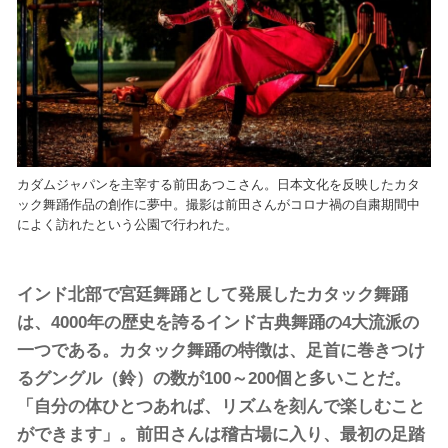
カダムジャパンを主宰する前田あつこさん。日本文化を反映したカタ
ック舞踊作品の創作に夢中。撮影は前田さんがコロナ禍の自粛期間中
によく訪れたという公園で行われた。
インド北部で宮廷舞踊として発展したカタック舞踊
は、4000年の歴史を誇るインド古典舞踊の4大流派の
一つである。カタック舞踊の特徴は、足首に巻きつけ
るグングル（鈴）の数が100～200個と多いことだ。
「自分の体ひとつあれば、リズムを刻んで楽しむこと
ができます」。前田さんは稽古場に入り、最初の足踏