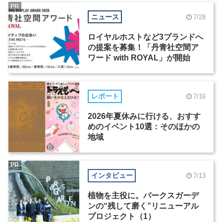
PR
ニュース
7/28
ロイヤルホストなど3ブランドへ
の提案を募集！「丹青社空間ア
ワード with ROYAL」が開始
レポート
7/16
2026年夏休みに行ける、おすす
めのイベント10選：そのほかの
地域
PR
インタビュー
7/13
植物を主役に。パークスガーデ
ンの“残して磨く”リニューアル
プロジェクト（1）