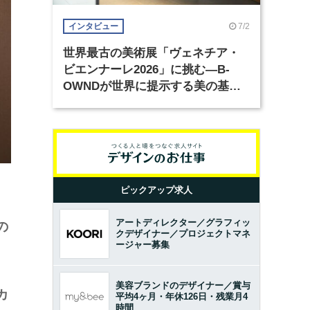
7/2
インタビュー
世界最古の美術展「ヴェネチア・
ビエンナーレ2026」に挑む―B-
OWNDが世界に提示する美の基準
とは？（前編）
ピックアップ求人
アートディレクター／グラフィッ
の
クデザイナー／プロジェクトマネ
ージャー募集
美容ブランドのデザイナー／賞与
カ
平均4ヶ月・年休126日・残業月4
時間