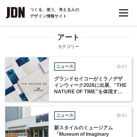
INTERVIEW
つくる、使う、考える人の
デザイン情報サイト
インタビュー
REPORT
アート
レポート
カテゴリー
COLUMN
ニュース
4/2
コラム
グランドセイコーがミラノデザ
インウィーク2026に出展、“THE
NATURE OF TIME”を体現する
インスタレーションを展開
ニュース
4/1
新スタイルのミュージアム
「Museum of Imaginary