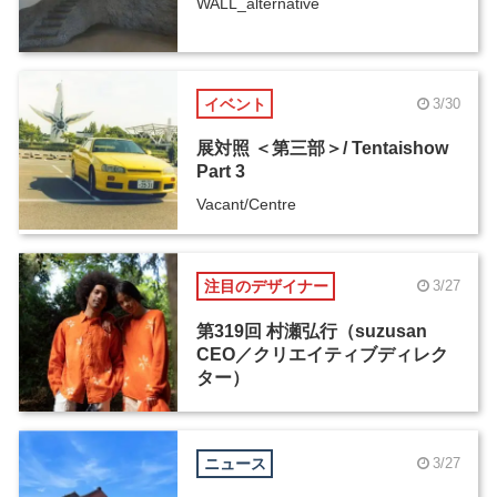
WALL_alternative
イベント
3/30
展対照 ＜第三部＞/ Tentaishow
Part 3
Vacant/Centre
注目のデザイナー
3/27
第319回 村瀬弘行（suzusan
CEO／クリエイティブディレク
ター）
ニュース
3/27