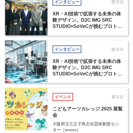
インタビュー
3/19
XR・AI技術で拡張する未来の体
験デザイン。D2C IMG SRC
STUDIO×SoVeCが挑むプロトタ
イピング展示の裏側（1）
PR
インタビュー
3/19
XR・AI技術で拡張する未来の体
験デザイン。D2C IMG SRC
STUDIO×SoVeCが挑むプロトタ
イピング展示の裏側（2）
イベント
3/11
こどもアーツカレッジ 2025 展覧
会
大阪府立江之子島文化芸術創造セン
ター［enoco］