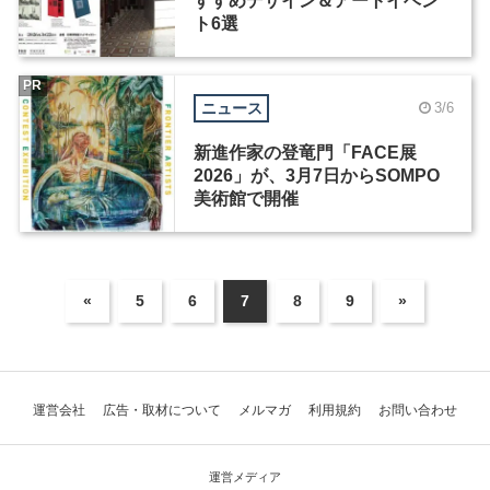
すすめデザイン＆アートイベン
ト6選
PR
ニュース
3/6
新進作家の登竜門「FACE展
2026」が、3月7日からSOMPO
美術館で開催
«
5
6
7
8
9
»
運営会社
広告・取材について
メルマガ
利用規約
お問い合わせ
運営メディア