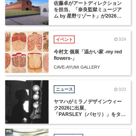
佐藤卓がアートディレクション
を担当、「奈良監獄ミュージア
ム by 星野リゾート」が2026年4
月27日にオープン
イベント
3/24
今村文 個展「温かい家 -my red
flowers-」
CAVE-AYUMI GALLERY
ニュース
3/23
ヤマハがミラノデザインウィー
ク2026に出展、
「PARSLEY（パセリ）」をタイ
トルに新作6点を展示
PR