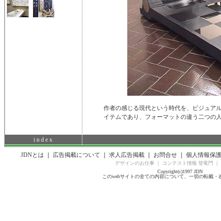
作者の感じる現代という時代を、ビジュア
イテムであり、フォーマットの違う二つの
i n d e x
JDNとは
｜
広告掲載について
｜
求人広告掲載
｜
お問合せ
｜
個人情報保
デザインのお仕事
｜
コンテスト情報 登竜門
｜
Copyright(c)1997 JDN
このwebサイトの全ての内容について、一切の転載・