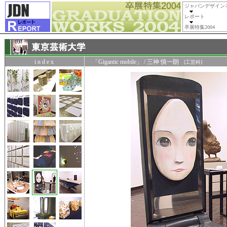
ジャパンデザイン
レポート
卒展特集2004
i n d e x
「Gigantic mobile」 / 三神 慎一朗
[工芸科]