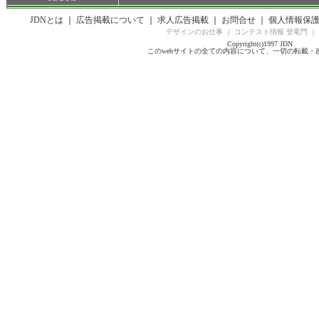
JDNとは
｜
広告掲載について
｜
求人広告掲載
｜
お問合せ
｜
個人情報保
デザインのお仕事
｜
コンテスト情報 登竜門
｜
Copyright(c)1997 JDN
このwebサイトの全ての内容について、一切の転載・