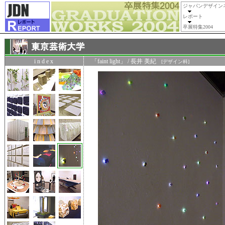
ジャパンデザイン
レポート
卒展特集2004
i n d e x
「faint light」 / 長井 美紀
[デザイン科]