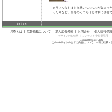
カラフルなおはじき状のつぶつぶが集まっ
ったりなど、自分のくつろげる体制に併せ
i n d e x
JDNとは
｜
広告掲載について
｜
求人広告掲載
｜
お問合せ
｜
個人情報保
デザインのお仕事
｜
コンテスト情報 登竜門
｜
Copyright(c)1997 JDN
このwebサイトの全ての内容について、一切の転載・