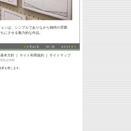
ションは、シンプルでありながら独特の雰囲
持ちにさせる魅力的な作品。
b a c k
n e x t
＜
＜
10 / 20
＞
＞
護基本方針
｜
サイト利用規約
｜
サイトマップ
展覧会情報
改変を禁じます。