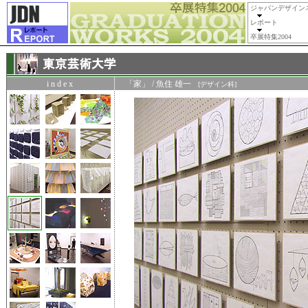
ジャパンデザイン
レポート
卒展特集2004
i n d e x
「家」 / 魚住 雄一
[デザイン科]