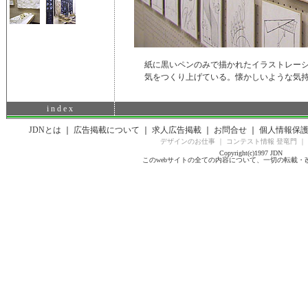
紙に黒いペンのみで描かれたイラストレー
気をつくり上げている。懐かしいような気
i n d e x
JDNとは
｜
広告掲載について
｜
求人広告掲載
｜
お問合せ
｜
個人情報保
デザインのお仕事
｜
コンテスト情報 登竜門
｜
Copyright(c)1997 JDN
このwebサイトの全ての内容について、一切の転載・