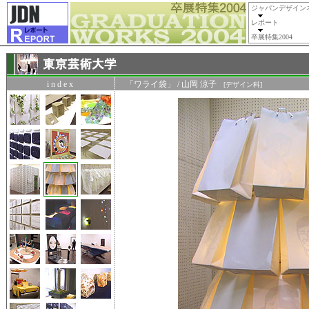
ジャパンデザイン
レポート
卒展特集2004
i n d e x
「ワライ袋」 / 山岡 涼子
[デザイン科]