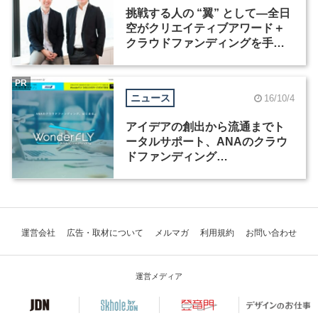
挑戦する人の “翼” として―全日
空がクリエイティブアワード＋
クラウドファンディングを手が
ける意味（1）
PR
ニュース
16/10/4
アイデアの創出から流通までト
ータルサポート、ANAのクラウ
ドファンディング
「WonderFLY」が始動
運営会社
広告・取材について
メルマガ
利用規約
お問い合わせ
運営メディア