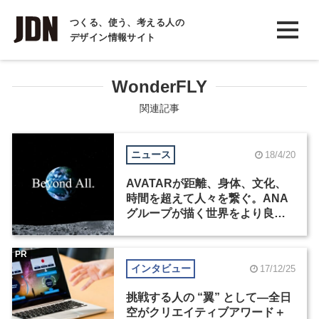
INTERVIEW
つくる、使う、考える人の
デザイン情報サイト
インタビュー
REPORT
WonderFLY
レポート
関連記事
COLUMN
ニュース
18/4/20
コラム
AVATARが距離、身体、文化、
時間を超えて人々を繋ぐ。ANA
グループが描く世界をより良く
するイノベーション『ANA
AVATAR VISION』を始動
PR
インタビュー
17/12/25
挑戦する人の “翼” として―全日
空がクリエイティブアワード＋