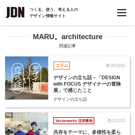
INTERVIEW
つくる、使う、考える人の
デザイン情報サイト
インタビュー
REPORT
MARU。architecture
レポート
関連記事
COLUMN
コラム
25/12/11
コラム
デザインの立ち話－「DESIGN
with FOCUS デザイナーの冒険
展」で感じたこと
デザインの立ち話
PR
21/12/3
Vectorworks 活用事例
共存をテーマに、多様性を柔ら