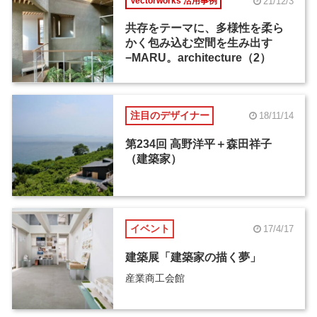
21/12/3
Vectorworks 活用事例
共存をテーマに、多様性を柔ら
かく包み込む空間を生み出す
−MARU。architecture（2）
注目のデザイナー
18/11/14
第234回 高野洋平＋森田祥子
（建築家）
イベント
17/4/17
建築展「建築家の描く夢」
産業商工会館