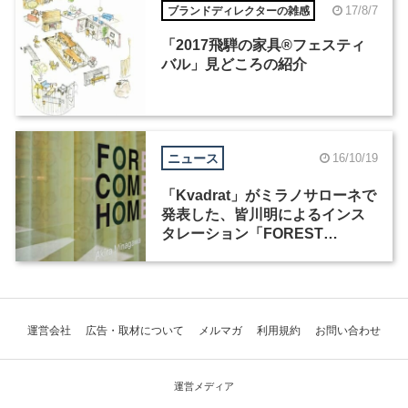
17/8/7
ブランドディレクターの雑感
「2017飛騨の家具®︎フェスティ
バル」見どころの紹介
ニュース
16/10/19
「Kvadrat」がミラノサローネで
発表した、皆川明によるインス
タレーション「FOREST
COMES HOME.」を10月26日か
ら特別展示
運営会社
広告・取材について
メルマガ
利用規約
お問い合わせ
運営メディア