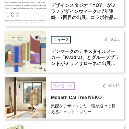
デザインスタジオ「YOY」がミ
ラノデザインウィークに7年連
続・7回目の出展、コラボ作品な
ど5つのプロジェクトを展示・発
表
ニュース
18/4/4
デンマークのテキスタイルメー
カー「Kvadrat」とグループブラ
ンドがミラノサローネに出展、
日本からは皆川明や長坂常が参
加
モノとコト
18/1/19
Modern Cat Tree NEKO
気配をデザインした、猫が透けて見
えるキャット・ツリー