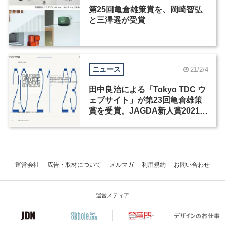
第25回亀倉雄策賞を、岡崎智弘
と三澤遥が受賞
ニュース
21/2/4
田中良治による「Tokyo TDC ウ
ェブサイト」が第23回亀倉雄策
賞を受賞。JAGDA新人賞2021は
川尻竜一、加瀬透、窪田新が受
賞
運営会社
広告・取材について
メルマガ
利用規約
お問い合わせ
運営メディア