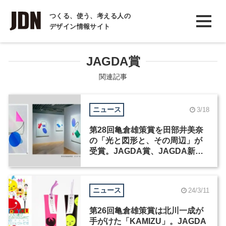
INTERVIEW
つくる、使う、考える人の
デザイン情報サイト
インタビュー
REPORT
JAGDA賞
レポート
関連記事
COLUMN
ニュース
3/18
コラム
第28回亀倉雄策賞を田部井美奈
の「光と図形と、その周辺」が
受賞。JAGDA賞、JAGDA新人
賞2026も発表
ニュース
24/3/11
第26回亀倉雄策賞は北川一成が
手がけた「KAMIZU」。JAGDA