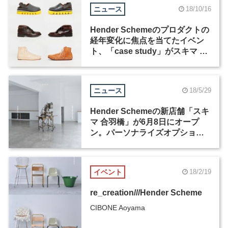
ニュース
18/10/16
Hender Schemeのプロダクトの
経年変化に焦点を当てたイベン
ト、「case study」がスキマ 恵
比寿など3か所で10月19日から開
催
ニュース
18/5/29
Hender Schemeの新店舗「スキ
マ 合羽橋」が6月8日にオープ
ン。パーソナライズオプション
「effect_lab」も常設
イベント
18/2/19
re_creation///Hender Scheme
CIBONE Aoyama