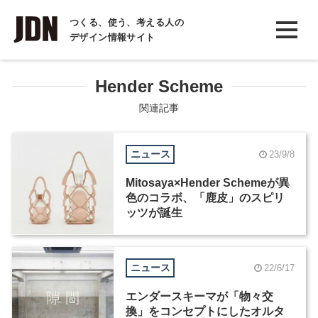
INTERVIEW
つくる、使う、考える人の
デザイン情報サイト
インタビュー
REPORT
Hender Scheme
レポート
関連記事
COLUMN
ニュース
23/9/8
コラム
Mitosaya×Hender Schemeが異
色のコラボ、「鹿皮」のスピリ
ッツが誕生
ニュース
22/6/17
エンダースキーマが「物々交
換」をコンセプトにしたオルタ