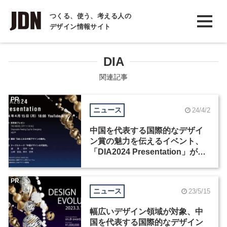
INTERVIEW
つくる、使う、考える人の
デザイン情報サイト
インタビュー
REPORT
DIA
レポート
関連記事
COLUMN
PR
ニュース
24/4/2
コラム
中国を代表する国際的なデザイ
ン賞の魅力を伝えるイベント、
「DIA2024 Presentation」が4
月15日に開催
PR
ニュース
23/5/15
幅広いデザイン領域が対象、中
国を代表する国際的なデザイン